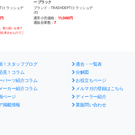
ー ブラック
PT(トラッシュデ
ブランド：TRASHDEPT(トラッシュデ
ポ)
0円
通常小売価格：
11,000円
通販在庫数：
7
第、取り扱いを終了
切出来ませんのでご
新！スタッフブログ
適合・一覧表
必見！コラム
分解図
ーパーツ紹介コラム
お役立ちページ
メーカー紹介コラム
メルマガの登録はこちら
画ページ
ディーラー紹介
ア掲載情報
業販問い合わせ