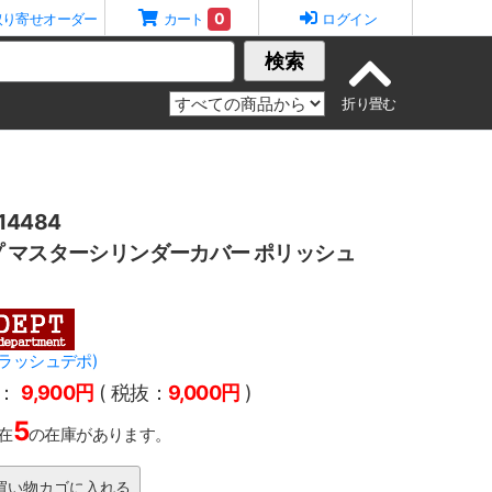
0
取り寄せオーダー
カート
ログイン
検索
4484
 マスターシリンダーカバー ポリッシュ
(トラッシュデポ)
：
9,900円
( 税抜：
9,000円
)
5
在
の在庫があります。