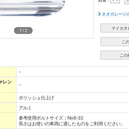
ネオガレージ
1
/
2
-
ァレン
-
ポリッシュ仕上げ
アルミ
参考使用ボルトサイズ：No8-32
長さはお使いの車両に適したものをご利用ください。