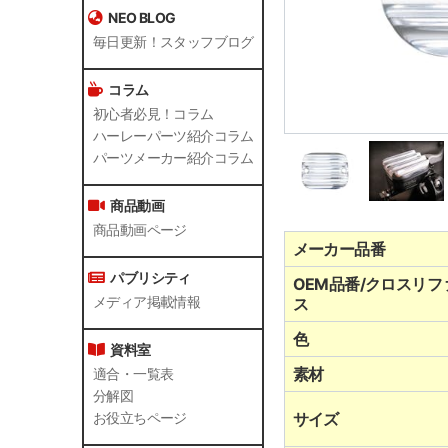
NEO BLOG
毎日更新！スタッフブログ
コラム
初心者必見！コラム
ハーレーパーツ紹介コラム
パーツメーカー紹介コラム
商品動画
商品動画ページ
メーカー品番
パブリシティ
OEM品番/クロスリフ
メディア掲載情報
ス
色
資料室
素材
適合・一覧表
分解図
サイズ
お役立ちページ