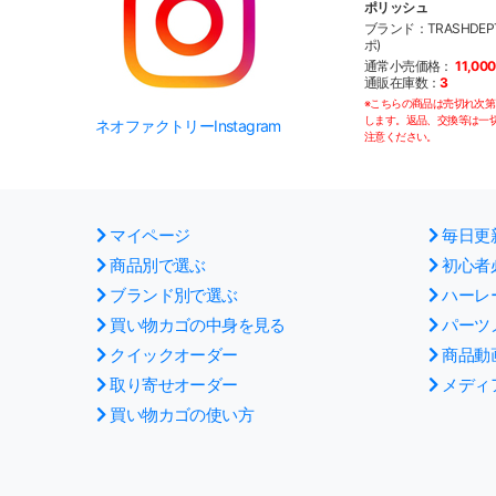
ポリッシュ
ブランド：TRASHDE
ポ)
通常小売価格：
11,00
通販在庫数：
3
※こちらの商品は売切れ次
します。返品、交換等は一
ネオファクトリーInstagram
注意ください。
マイページ
毎日更
商品別で選ぶ
初心者
ブランド別で選ぶ
ハーレ
買い物カゴの中身を見る
パーツ
クイックオーダー
商品動
取り寄せオーダー
メディ
買い物カゴの使い方