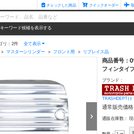
チェックした商品
クイックオーダー
me
キーワード候補を表示する
ゴリ：2件
全て表示
マスターシリンダー
フロント用
リプレイス品
商品番号：01
フィンタイプ
ブランド：
TRASHDEPT
通常販売価格
通販在庫数：
現
数量：