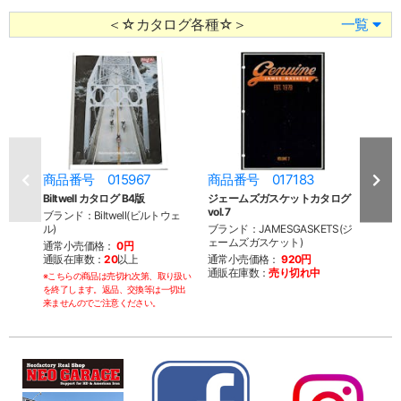
＜☆カタログ各種☆＞
一覧
商品番号 015967
商品番号 017183
商品
Biltwell カタログ B4版
ジェームズガスケットカタログ
Bilt
vol.7
ブランド：Biltwell(ビルトウェ
ブラン
ル)
ブランド：JAMESGASKETS(ジ
ル)
ェームズガスケット)
通常小売価格：
0円
通常
通販在庫数：
20
以上
通常小売価格：
920円
通販
通販在庫数：
売り切れ中
※こちらの商品は売切れ次第、取り扱い
※こち
を終了します。返品、交換等は一切出
を終了
来ませんのでご注意ください。
来ませ