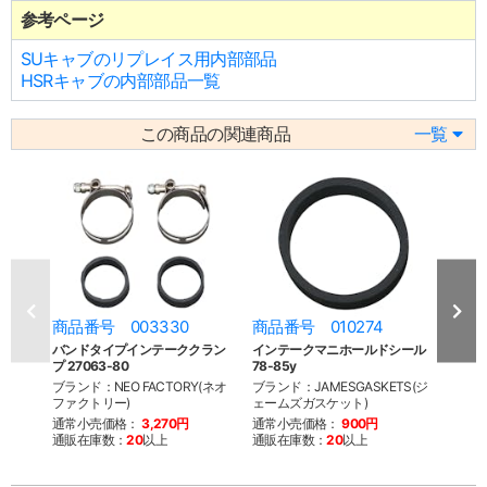
参考ページ
SUキャブのリプレイス用内部部品
HSRキャブの内部部品一覧
この商品の関連商品
一覧
商品番号 003330
商品番号 010274
商品番
バンドタイプインテーククラン
インテークマニホールドシール
イン
プ 27063-80
78-85y
2706
ブランド：NEO FACTORY(ネオ
ブランド：JAMESGASKETS(ジ
ブラン
ファクトリー)
ェームズガスケット)
通常
通常小売価格：
3,270円
通常小売価格：
900円
通販
通販在庫数：
20
以上
通販在庫数：
20
以上