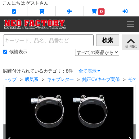
こんにちは ゲストさん
0
Name
検索
候補表示
関連付けられているカテゴリ：8件
全て表示
トップ
吸気系
キャブレター
純正CVキャブ関係
その