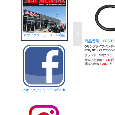
ネオファクトリーリアル店舗
商品番号 00303
Oリングタイプインテー
E78y BT・XL 27060-
ブランド：SR(エスアー
通常小売価格：
240円
通販在庫数：
20
以上
ネオファクトリーFaceBook