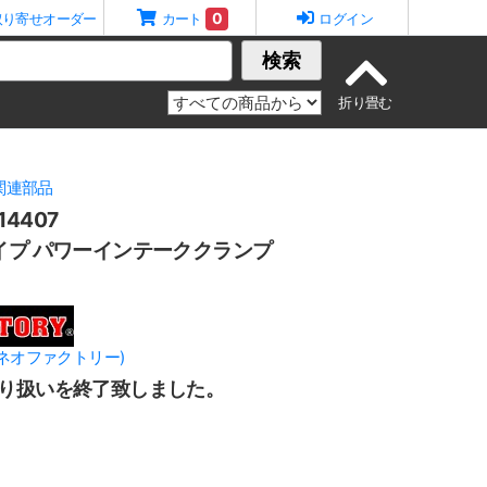
0
取り寄せオーダー
カート
ログイン
検索
関連部品
4407
イプ パワーインテーククランプ
Y(ネオファクトリー)
り扱いを終了致しました。