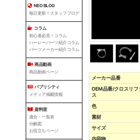
NEO BLOG
毎日更新！スタッフブログ
コラム
初心者必見！コラム
ハーレーパーツ紹介コラム
パーツメーカー紹介コラム
商品動画
商品動画ページ
メーカー品番
パブリシティ
OEM品番/クロスリフ
ス
メディア掲載情報
色
資料室
素材
適合・一覧表
分解図
サイズ
お役立ちページ
内容物