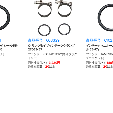
1
商品番号 003329
商品番号 0102
クシール 55-
O-リングタイプインテーククランプ
インテークマニホールド
55
27063-57
ル 55-77y
ル)
ブランド：NEO FACTORY(ネオファク
ブランド：JAMESGA
トリー)
ズガスケット)
通常小売価格：
3,220円
通常小売価格：
180
通販在庫数：
20
以上
通販在庫数：
20
以上