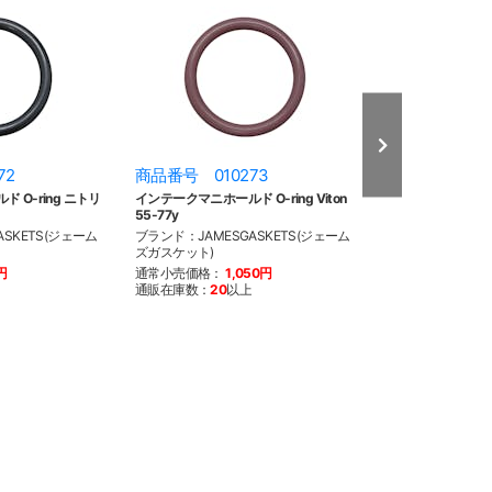
72
商品番号 010273
商品番号 014
 O-ring ニトリ
インテークマニホールド O-ring Viton
S&S Oリングタ
55-77y
プ
SKETS(ジェーム
ブランド：JAMESGASKETS(ジェーム
ブランド：S&S(
ズガスケット)
通常小売価格：
5
円
通常小売価格：
1,050円
通販在庫数：
20
以
通販在庫数：
20
以上