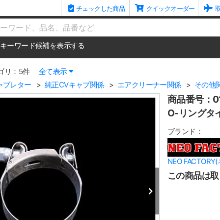
チェックした商品
クイックオーダー
me
キーワード候補を表示する
ゴリ：5件
全て表示
ャブレター
純正CVキャブ関係
エアクリーナー関係
その他
商品番号：01
O-リングタ
ブランド：
NEO FACTOR
この商品は取