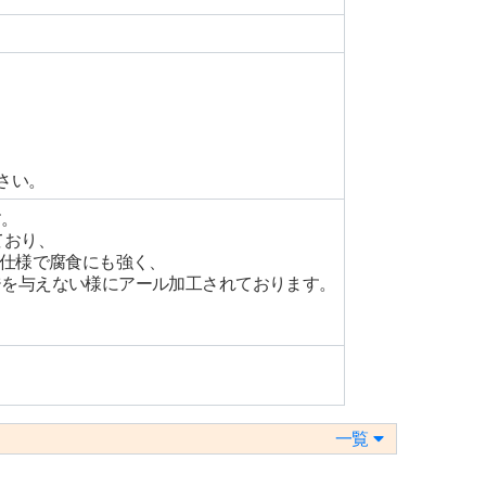
さい。
す。
ており、
ド仕様で腐食にも強く、
ジを与えない様にアール加工されております。
一覧