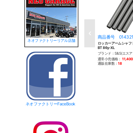
商品番号 01432
ネオファクトリーリアル店舗
ロッカーアームシャフト
BT 86y-XL
ブランド：S&S(エスア
通常小売価格：
11,40
通販在庫数：
18
ネオファクトリーFaceBook