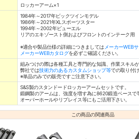
ロッカーアーム×1
1984年～2017年ビックツインモデル
1986年～2021年XLスポーツスター
1994年～2002年ビューエル
リアのエキゾースト側およびフロントのインテーク用
※適合や製品仕様の詳細につきましては
メーカーWEB
メーカーWEBカタログ
を必ずご確認ください。
組みつけの際は各種工具と専門的な知識、作業スキル
弊社では
技術力のあるカスタムショップ等
での取り付
※単品のみでの販売ですご注意下さい。
S&S製のスタンドードロッカーアームセットです。
鍛鋼製のアームは、強度を増す為に8620鍛造ベース
オーバーホールやリプレイス等にもご活用下さい。
この商品の関連商品