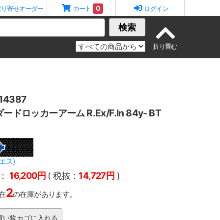
0
取り寄せオーダー
カート
ログイン
検索
4387
ードロッカーアーム R.Ex/F.In 84y- BT
エス)
：
16,200円
( 税抜：
14,727円
)
2
在
の在庫があります。