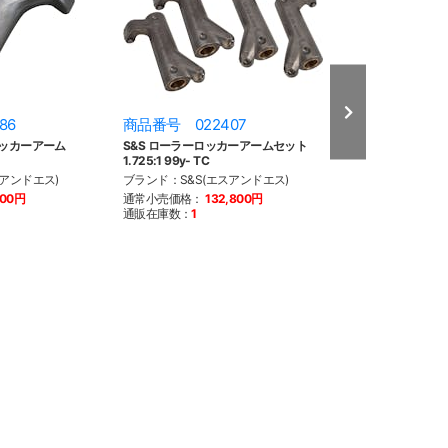
86
商品番号 022407
商品番号 022
ロッカーアーム
S&S ローラーロッカーアームセット
ロッカーアーム 
1.725:1 99y- TC
シング 84y-BT 86
スアンドエス)
ブランド：S&S(エスアンドエス)
ブランド：S&S(
200円
通常小売価格：
132,800円
通常小売価格：
2
通販在庫数：
1
通販在庫数：
8
※こちらの商品は売切
します。返品、交換等
注意ください。