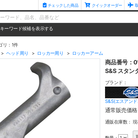
チェックした商品
クイックオーダー
me
キーワード候補を表示する
ゴリ：1件
ヘッド周り
ロッカー周り
ロッカーアーム
商品番号：01
S&S スタンダ
ブランド：
S&S(エスアンド
通常販売価格
通販在庫数：
現
数量：