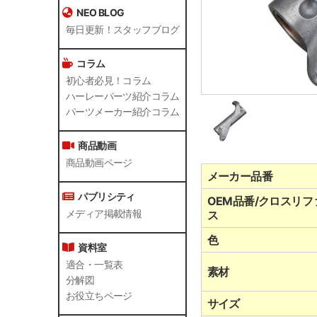
NEO BLOG
毎日更新！スタッフブログ
コラム
初心者必見！コラム
ハーレーパーツ紹介コラム
パーツメーカー紹介コラム
商品動画
商品動画ページ
メーカー品番
パブリシティ
OEM品番/クロスリフ
メディア掲載情報
ス
色
資料室
適合・一覧表
素材
分解図
お役立ちページ
サイズ