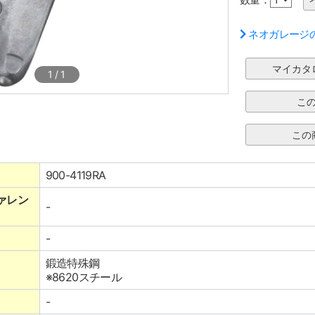
ネオガレージ
1
/
1
900-4119RA
ァレン
-
-
鍛造特殊鋼
※8620スチール
-