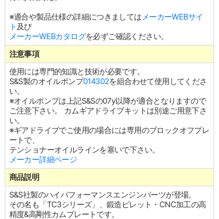
※適合や製品仕様の詳細につきましては
メーカーWEBサイ
ト
及び
メーカーWEBカタログ
を必ずご確認ください。
注意事項
使用には専門的知識と技術が必要です。
S&S製のオイルポンプ
014302
を組合わせて使用してくださ
い。
※オイルポンプは上記S&Sの07y以降が適合となりますので
ご注意下さい。 カムギアドライブキットは別途ご用意下さ
い。
※ギアドライブでご使用の場合には専用のブロックオフプレ
ートで、
テンショナーオイルラインを塞いで下さい。
メーカー詳細ページ
商品説明
S&S社製のハイパフォーマンスエンジンパーツが登場。
その名も「TC3シリーズ」、鍛造ビレット・CNC加工の高
精度&高剛性カムプレートです。