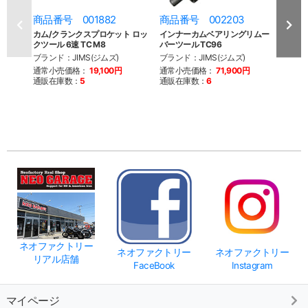
商品番号 001882
商品番号 002203
商品
カム/クランクスプロケット ロッ
インナーカムベアリングリムー
カムア
クツール 6速 TC M8
バーツール TC96
BT
ブランド：JIMS(ジムズ)
ブランド：JIMS(ジムズ)
ブラン
通常小売価格：
19,100円
通常小売価格：
71,900円
通常
通販在庫数：
5
通販在庫数：
6
通販
ネオファクトリー
ネオファクトリー
ネオファクトリー
リアル店舗
FaceBook
Instagram
マイページ