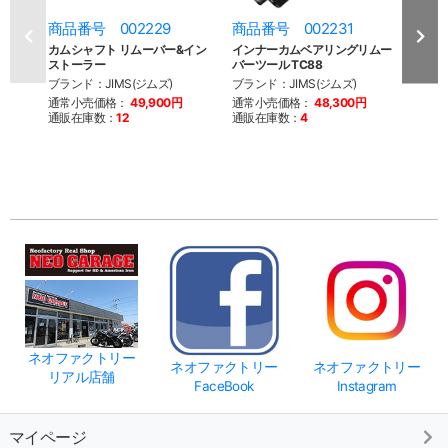
商品番号 002229
商品番号 002231
商品
カムシャフト リムーバー&イン
インナーカムベアリングリムー
カム
ストーラー
バーツール TC88
ブラン
ブランド：JIMS(ジムズ)
ブランド：JIMS(ジムズ)
通常
通常小売価格：
49,900円
通常小売価格：
48,300円
通販
通販在庫数：
12
通販在庫数：
4
ネオファクトリー
ネオファクトリー
ネオファクトリー
リアル店舗
FaceBook
Instagram
マイページ