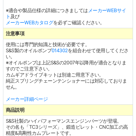
※適合や製品仕様の詳細につきましては
メーカーWEBサイ
ト
及び
メーカーWEBカタログ
を必ずご確認ください。
注意事項
使用には専門的知識と技術が必要です。
S&S製のオイルポンプ
014302
を組合わせて使用してくださ
い。
※オイルポンプは上記S&Sの2007年以降用が適合となりま
すのでご注意下さい。
カムギアドライブキットは別途ご用意下さい。
純正スプリングチェーンテンショナーには対応しておりま
せん。
メーカー詳細ページ
商品説明
S&S社製のハイパフォーマンスエンジンパーツが登場。
その名も「TC3シリーズ」、鍛造ビレット・CNC加工の高
精度&高剛性カムプレートです。