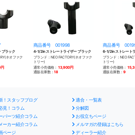
7
商品番号 001998
商品番号 0019
ー ブラック
4-1/2in ストレートライザー ブラック
6-1/2in ストレー
ORY(ネオファク
ブランド：NEO FACTORY(ネオファク
ブランド：NEO FAC
トリー)
トリー)
0円
通常小売価格：
13,900円
通常小売価格：
15,
通販在庫数：
18
通販在庫数：
9
新！スタッフブログ
適合・一覧表
必見！コラム
分解図
ーパーツ紹介コラム
お役立ちページ
メーカー紹介コラム
メルマガの登録はこちら
画ページ
ディーラー紹介