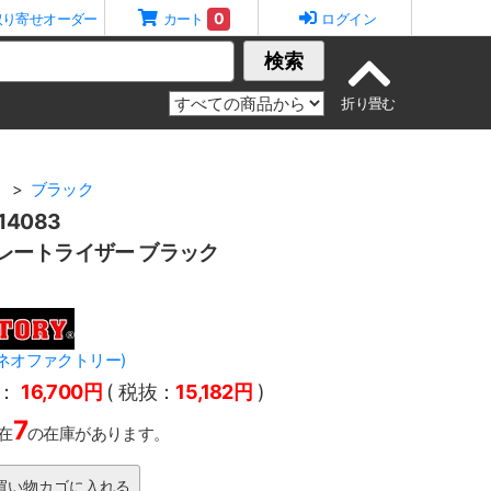
0
取り寄せオーダー
カート
ログイン
検索
ト
ブラック
4083
 ストレートライザー ブラック
Y(ネオファクトリー)
：
16,700円
( 税抜：
15,182円
)
7
在
の在庫があります。