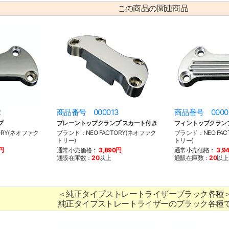
この商品の関連商品
2
商品番号 000013
商品番号 0000
プ
プレーントップクランプ スカート付き
フィントップクラン
ORY(ネオファク
ブランド：NEO FACTORY(ネオファク
ブランド：NEO FAC
トリー)
トリー)
0円
通常小売価格：
3,890円
通常小売価格：
3,9
通販在庫数：
20
以上
通販在庫数：
20
以上
＜純正タイプストレートライザーブラック各種
純正タイプストレートライザーのブラック各種