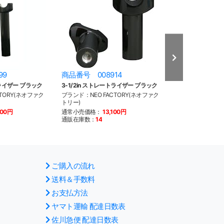
99
商品番号 008914
商品番号 008
トライザー ブラック
3-1/2in ストレートライザー ブラック
5-1/2in スト
TORY(ネオファク
ブランド：NEO FACTORY(ネオファク
ブランド：NEO F
トリー)
トリー)
300円
通常小売価格：
13,100円
通常小売価格：
1
通販在庫数：
14
通販在庫数：
11
ご購入の流れ
送料＆手数料
お支払方法
ヤマト運輸 配達日数表
佐川急便 配達日数表