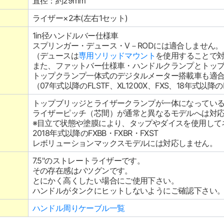
直径：約29mm
ライザー×2本(左右1セット)
1in径ハンドルバー仕様車
スプリンガー・デュース・V－RODには適合しません。
（デュースは
専用ソリッドマウント
を使用することで
また、ファットバー仕様車・ハンドルクランプとトッ
トップクランプ一体式のデジタルメーター搭載車も適
（07年式以降のFLSTF、XL1200X、FXS、18年式以降の
トップブリッジとライザークランプが一体になってい
ライザーピッチ（芯間）が通常と異なるモデルへは対
※目立て状態や塗膜により、タップやダイスを使用して
2018年式以降のFXBB・FXBR・FXST
レボリューションマックスモデルには対応しません。
7.5"のストレートライザーです。
その存在感はバツグンです。
とにかく高くしたい場合にご使用下さい。
ハンドルがタンクにヒットしないようにご確認下さい
ハンドル周りケーブル一覧