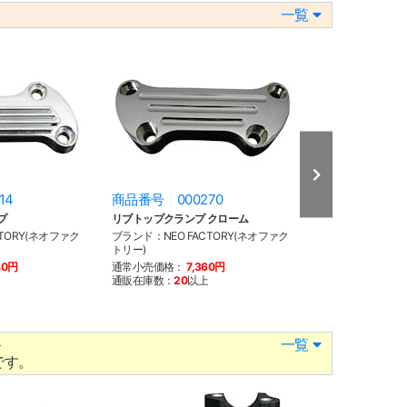
一覧
14
商品番号 000270
商品番号 000
プ
リブトップクランプ クローム
トップクランプボ
TORY(ネオファク
ブランド：NEO FACTORY(ネオファク
ブランド：NEO F
トリー)
トリー)
40円
通常小売価格：
7,360円
通常小売価格：
1
通販在庫数：
20
以上
通販在庫数：
20
以
＞
一覧
です。