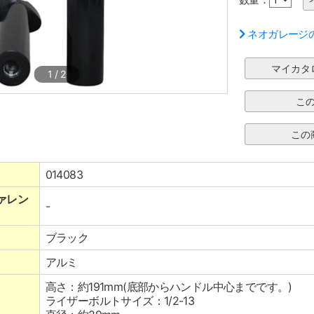
ネオガレージ
1
/
2
014083
ァレン
-
ブラック
アルミ
高さ：約191mm(底部からハンドル中心までです。)
ライザーボルトサイズ：1/2-13