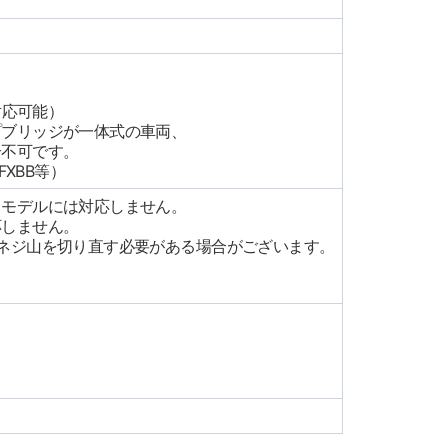
対応可能）
プブリッジが一体式の車両、
合不可です。
FXBB等）
るモデルには対応しません。
応しません。
ネジ山を切り直す必要がある場合がございます。
。