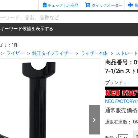
チェックした商品
クイックオーダー
me
キーワード候補を表示する
ゴリ：1件
ライザー
純正タイプライザー
ライザー本体
ストレー
商品番号：01
7-1/2in
ブランド：
NEO FACTOR
通常販売価格
通販在庫数：
現
数量：