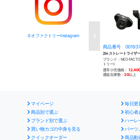
ネオファクトリーInstagram
商品番号 00193
2in ストレートライザ
ブランド：NEO FACT
トリー)
通常小売価格：
12,40
通販在庫数：
20
以上
マイページ
毎日更
商品別で選ぶ
初心者
ブランド別で選ぶ
ハーレ
買い物カゴの中身を見る
パーツ
クイックオーダー
商品動