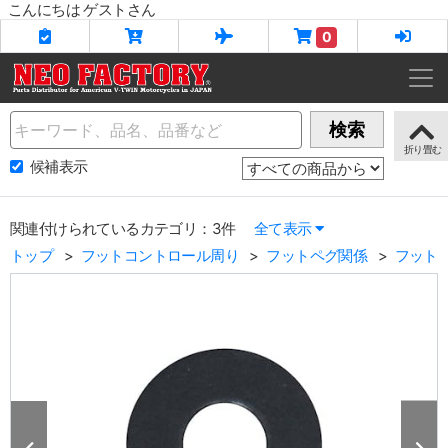
こんにちは ゲストさん
0
Name
検索
候補表示
関連付けられているカテゴリ：3件
全て表示
トップ
フットコントロール周り
フットペグ関係
フット