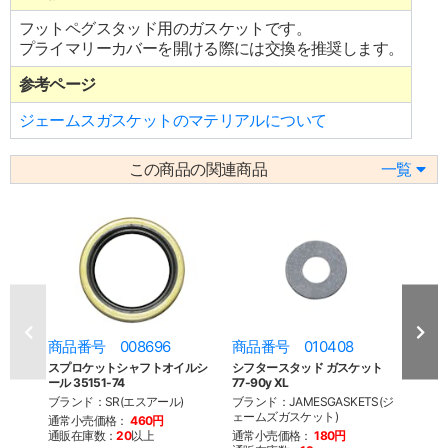
フットペグスタッド用のガスケットです。
プライマリーカバーを開ける際には交換を推奨します。
参考ページ
ジェームスガスケットのマテリアルについて
この商品の関連商品
一覧
商品番号 008696
商品番号 010408
商品
スプロケットシャフトオイルシ
シフタースタッド ガスケット
プラ
ール 35151-74
77-90y XL
77-90
ブランド：SR(エスアール)
ブランド：JAMESGASKETS(ジ
ブラン
ェームズガスケット)
ェーム
通常小売価格：
460円
通販在庫数：
20
以上
通常小売価格：
180円
通常