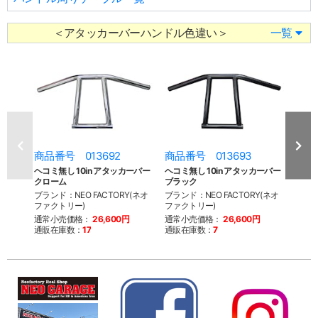
＜アタッカーバーハンドル色違い＞
一覧
商品番号 013692
商品番号 013693
商品
ヘコミ無し 10in アタッカーバー
ヘコミ無し 10in アタッカーバー
ヘコミ
クローム
ブラック
クロ
ブランド：NEO FACTORY(ネオ
ブランド：NEO FACTORY(ネオ
ブラン
ファクトリー)
ファクトリー)
ファク
通常小売価格：
26,600円
通常小売価格：
26,600円
通常
通販在庫数：
17
通販在庫数：
7
通販