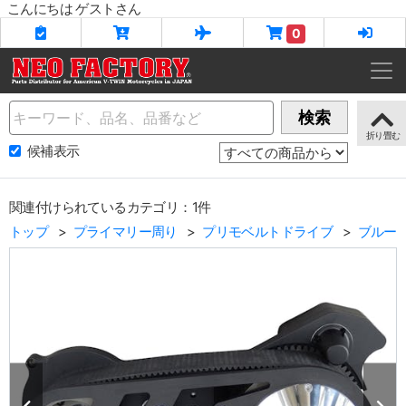
こんにちは ゲストさん
0
Name
検索
候補表示
関連付けられているカテゴリ：1件
トップ
プライマリー周り
プリモベルトドライブ
ブルー