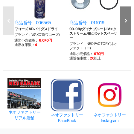
商品番号 006565
商品番号 011019
商品
ワコーズ VDバイダスドライ
90-99yダイナ ブルートⅣエク
BDL
ストリーム用ピボットスペーサ
ブランド：WAKO'S(ワコーズ)
ブランド：
ー
ルト
通常小売価格：
6,070円
ブランド：NEO FACTORY(ネオ
通販在庫数：
4
通常
ファクトリー)
通販
通常小売価格：
970円
通販在庫数：
20
以上
ネオファクトリー
ネオファクトリー
ネオファクトリー
リアル店舗
FaceBook
Instagram