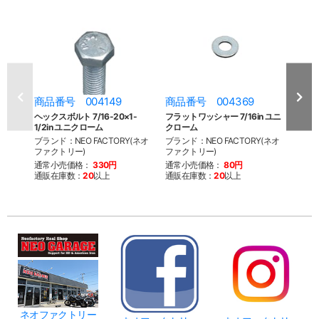
商品番号 004149
商品番号 004369
商品
ヘックスボルト 7/16-20×1-
フラットワッシャー 7/16in ユニ
74
1/2in ユニクローム
クローム
ット 
ブランド：NEO FACTORY(ネオ
ブランド：NEO FACTORY(ネオ
ブラン
ファクトリー)
ファクトリー)
シュデ
通常小売価格：
330円
通常小売価格：
80円
通常
通販在庫数：
20
以上
通販在庫数：
20
以上
通販
ネオファクトリー