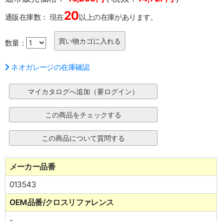
20
通販在庫数：
現在
以上の在庫があります。
数量：
ネオガレージの在庫確認
メーカー品番
013543
OEM品番/クロスリファレンス
-