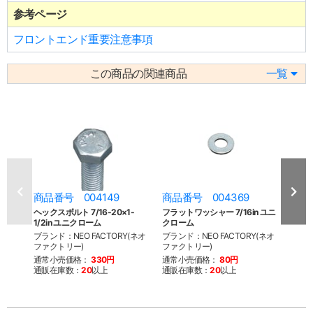
参考ページ
フロントエンド重要注意事項
この商品の関連商品
一覧
商品番号 004149
商品番号 004369
商品
ヘックスボルト 7/16-20×1-
フラットワッシャー 7/16in ユニ
74
1/2in ユニクローム
クローム
ット 
ブランド：NEO FACTORY(ネオ
ブランド：NEO FACTORY(ネオ
ブラン
ファクトリー)
ファクトリー)
シュデ
通常小売価格：
330円
通常小売価格：
80円
通常
通販在庫数：
20
以上
通販在庫数：
20
以上
通販