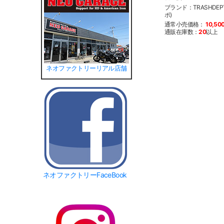
ブランド：TRASHDE
ポ)
通常小売価格：
10,50
通販在庫数：
20
以上
ネオファクトリーリアル店舗
ネオファクトリーFaceBook