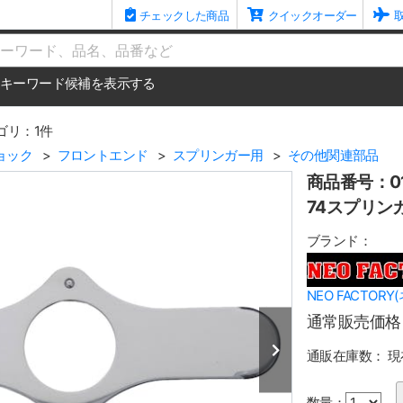
チェックした商品
クイックオーダー
me
キーワード候補を表示する
ゴリ：1件
ョック
フロントエンド
スプリンガー用
その他関連部品
商品番号：01
74スプリン
ブランド：
NEO FACTOR
通常販売価格
通販在庫数：
現
数量：