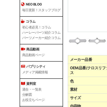
NEO BLOG
毎日更新！スタッフブログ
コラム
初心者必見！コラム
ハーレーパーツ紹介コラム
パーツメーカー紹介コラム
商品動画
商品動画ページ
メーカー品番
パブリシティ
OEM品番/クロスリフ
メディア掲載情報
ス
色
資料室
素材
適合・一覧表
分解図
サイズ
お役立ちページ
内容物