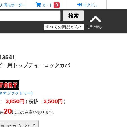
0
取り寄せオーダー
カート
ログイン
検索
3541
ガー用トップティーロックカバー
Y(ネオファクトリー)
：
3,850円
( 税抜：
3,500円
)
20
在
以上の在庫があります。