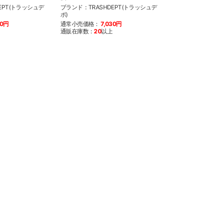
EPT(トラッシュデ
ブランド：TRASHDEPT(トラッシュデ
ブランド：TRASH
ポ)
ポ)
30円
通常小売価格：
7,030円
通常小売価格：
6
通販在庫数：
20
以上
通販在庫数：
20
以