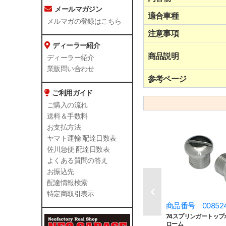
メールマガジン
適合車種
メルマガの登録はこちら
注意事項
ディーラー紹介
商品説明
ディーラー紹介
業販問い合わせ
参考ページ
ご利用ガイド
ご購入の流れ
送料＆手数料
お支払方法
ヤマト運輸 配達日数表
佐川急便 配達日数表
よくある質問の答え
お振込先
配達情報検索
特定商取引表示
商品番号 00852
74スプリンガートップ
ローム