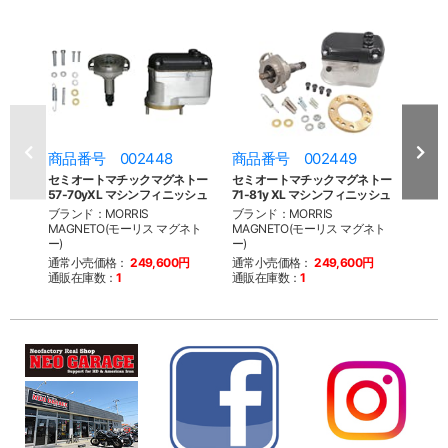
商品番号 002448
商品番号 002449
商品
セミオートマチックマグネトー
セミオートマチックマグネトー
モー
57-70yXL マシンフィニッシュ
71-81y XL マシンフィニッシュ
ラッ
ブランド：MORRIS
ブランド：MORRIS
ブラン
MAGNETO(モーリス マグネト
MAGNETO(モーリス マグネト
MAG
ー)
ー)
ー)
通常小売価格：
249,600円
通常小売価格：
249,600円
通常
通販在庫数：
1
通販在庫数：
1
通販