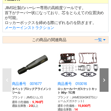
JIMS社製のハーレー専用の高精度ツールです。
首下がテーパー状になっており、芯をとらえての位置決め
が可能。
ロッカーボックスを締める際にずれるのを防ぎます。
メーカーインストラクション
この商品の関連商品
一覧
商品番号 001677
商品番号 010016
商品
タペットブロックアライメント
ロッカーカバーガスケットキッ
ロッ
ツール
ト 99y- TC用
99y-
ブランド：JIMS(ジムズ)
ブランド：JAMESGASKETS(ジ
ブラン
ェームズガスケット)
ェーム
通常小売価格：
5,760円
通販在庫数：
20
以上
通常小売価格：
15,800円
通常
通販在庫数：
14
通販