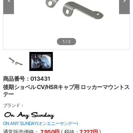
1
/
2
商品番号：013431
後期ショベル CV/HSRキャブ用 ロッカーマウントス
テー
ブランド：
ON ANY SUNDAY(オンエニーサンデー)
通常販売価格：
7,950円
( 税抜：
7,227円
)