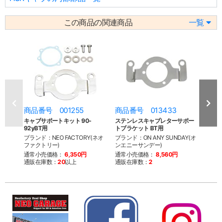
この商品の関連商品
一覧
商品番号 001255
商品番号 013433
商品
キャブサポートキット 90‐
ステンレスキャブレターサポー
ショ
92yBT用
トブラケット BT用
ット 
ブランド：NEO FACTORY(ネオ
ブランド：ON ANY SUNDAY(オ
ブラン
ファクトリー)
ンエニーサンデー)
ファク
通常小売価格：
6,350円
通常小売価格：
8,560円
通常
通販在庫数：
20
以上
通販在庫数：
2
通販