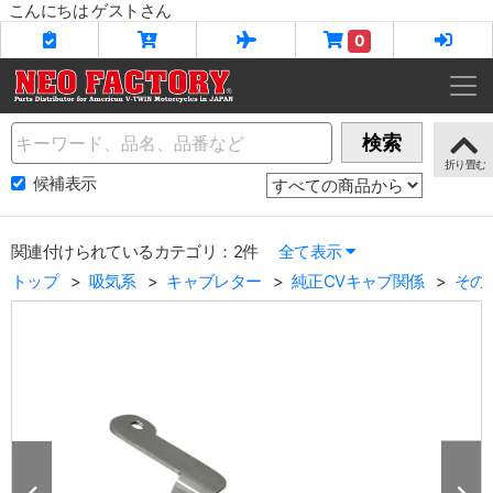
こんにちは ゲストさん
0
Name
検索
候補表示
関連付けられているカテゴリ：2件
全て表示
トップ
吸気系
キャブレター
純正CVキャブ関係
その