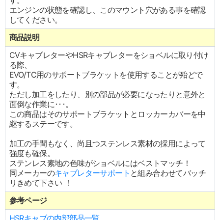
す。
エンジンの状態を確認し、このマウント穴がある事を確認
してください。
商品説明
CVキャブレターやHSRキャブレターをショベルに取り付け
る際、
EVO/TC用のサポートブラケットを使用することが殆どで
す。
ただし加工をしたり、別の部品が必要になったりと意外と
面倒な作業に･･･。
この商品はそのサポートブラケットとロッカーカバーを中
継するステーです。
加工の手間もなく、尚且つステンレス素材の採用によって
強度も確保。
ステンレス素地の色味がショベルにはベストマッチ！
同メーカーの
キャブレターサポート
と組み合わせてバッチ
リきめて下さい ！
参考ページ
HSRキャブの内部部品一覧