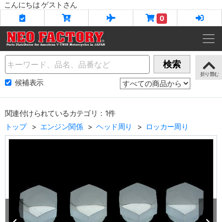
こんにちは ゲストさん
0
Name
検索
候補表示
関連付けられているカテゴリ：1件
トップ
エンジン関係
ヘッド周り
ロッカー周り