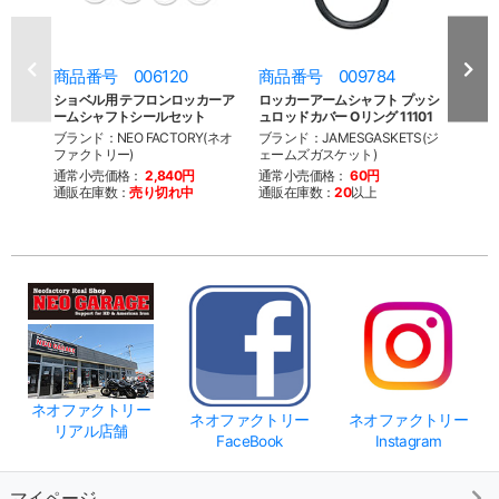
商品番号 006120
商品番号 009784
商品
ショベル用 テフロンロッカーア
ロッカーアームシャフト プッシ
66-
ームシャフトシールセット
ュロッドカバー Oリング 11101
エンド
ロー
ブランド：NEO FACTORY(ネオ
ブランド：JAMESGASKETS(ジ
ファクトリー)
ェームズガスケット)
ブラン
ファク
通常小売価格：
2,840円
通常小売価格：
60円
通販在庫数：
売り切れ中
通販在庫数：
20
以上
通常
通販
ネオファクトリー
ネオファクトリー
ネオファクトリー
リアル店舗
FaceBook
Instagram
マイページ