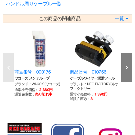
ハンドル周りケーブル一覧
この商品の関連商品
一覧
商品番号 000176
商品番号 010766
商品
ワコーズ メンテルーブ
ケーブルワイヤー潤滑ツール
S&S
ーブル
ブランド：WAKO'S(ワコーズ)
ブランド：NEO FACTORY(ネオ
ファクトリー)
ブラン
通常小売価格：
2,380円
通販在庫数：
売り切れ中
通常小売価格：
1,390円
通常
通販在庫数：
8
通販