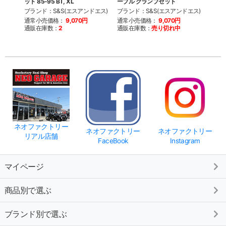
ット 85-95 BT, XL
ーブル クランプセット
トム
ブランド：S&S(エスアンドエス)
ブランド：S&S(エスアンドエス)
ブラン
通常小売価格：
9,070円
通常小売価格：
9,070円
通常
通販在庫数：
2
通販在庫数：
売り切れ中
通販
ネオファクトリー
ネオファクトリー
ネオファクトリー
リアル店舗
FaceBook
Instagram
マイページ
商品別で選ぶ
ブランド別で選ぶ