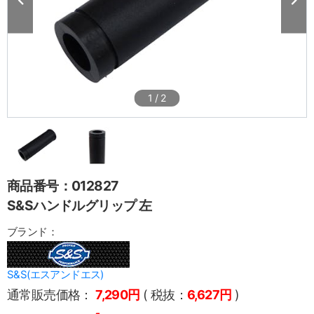
1
/
2
商品番号：012827
S&Sハンドルグリップ 左
ブランド：
S&S(エスアンドエス)
通常販売価格：
7,290円
( 税抜：
6,627円
)