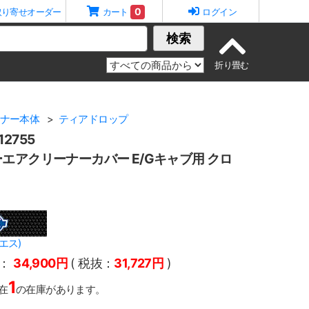
0
取り寄せオーダー
カート
ログイン
検索
ナー本体
ティアドロップ
2755
エアクリーナーカバー E/Gキャブ用 クロ
エス)
：
34,900円
( 税抜：
31,727円
)
1
在
の在庫があります。