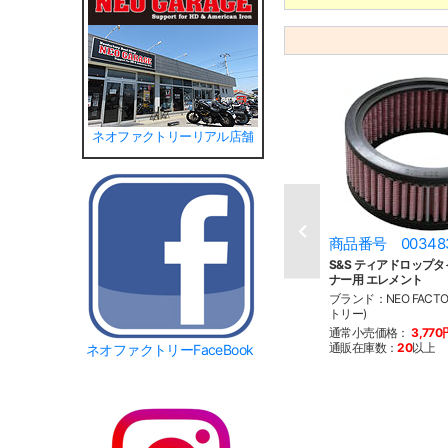
ネオファクトリーリアル店舗
商品番号 00348
S&S ティアドロップ
ナー用 エレメント
ブランド：NEO FACT
トリー)
通常小売価格：
3,770
通販在庫数：
20
以上
ネオファクトリーFaceBook