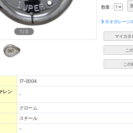
数量：
ネオガレージ
1
/
3
17-0004
ァレン
-
クローム
スチール
-