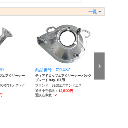
一覧
79
商品番号 012437
商品番号 012
プエアクリーナー
ティアドロップエアクリーナー バック
ティアドロップエ
プレート 93y- BT用
プレート 91y- XL
TORY(ネオファク
ブランド：S&S(エスアンドエス)
ブランド：S&S(
通常小売価格：
12,500円
通常小売価格：
1
0円
通販在庫数：
2
通販在庫数：
売り