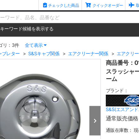
チェックした商品
クイックオーダー
me
キーワード候補を表示する
ゴリ：3件
全て表示
ャブレター
S&Sキャブ関係
エアクリーナー関係
エアクリー
商品番号：01
スラッシャー
ーム
ブランド：
S&S(エスアンド
通常販売価格
通販在庫数：
現