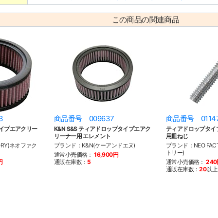
この商品の関連商品
3
商品番号 009637
商品番号 0114
タイプエアクリー
K&N S&S ティアドロップタイプエアク
ティアドロップタイ
リーナー用 エレメント
用皿ねじ
ORY(ネオファク
ブランド：K&N(ケーアンドエヌ)
ブランド：NEO FAC
トリー)
通常小売価格：
16,900円
円
通販在庫数：
5
通常小売価格：
24
通販在庫数：
20
以上