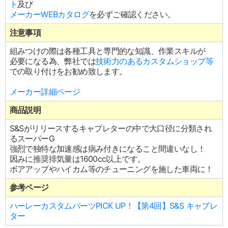
ト
及び
メーカーWEBカタログ
を必ずご確認ください。
注意事項
組みつけの際は各種工具と専門的な知識、作業スキルが
必要になる為、弊社では
技術力のあるカスタムショップ等
での取り付けをお勧め致します。
メーカー詳細ページ
商品説明
S&Sがリリースするキャブレターの中で大口径に分類され
るスーパーG
強烈で独特な加速感は病み付きになること間違いなし！
因みに推奨排気量は1600cc以上です。
ボアアップやハイカム等のチューニングを施した車両に！
参考ページ
ハーレーカスタムパーツPICK UP！【第4回】S&S キャブレ
ター