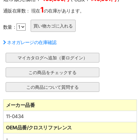
1
通販在庫数：
現在
の在庫があります。
数量：
ネオガレージの在庫確認
メーカー品番
11-0434
OEM品番/クロスリファレンス
-