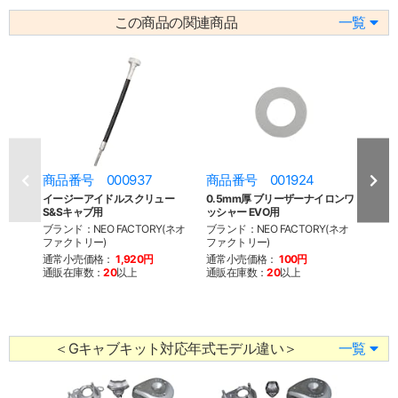
この商品の関連商品
一覧
商品番号 000937
商品番号 001924
商品
イージーアイドルスクリュー
0.5mm厚 ブリーザーナイロンワ
エンリ
S&Sキャブ用
ッシャー EVO用
ブラン
ブランド：NEO FACTORY(ネオ
ブランド：NEO FACTORY(ネオ
ファク
ファクトリー)
ファクトリー)
通常
通常小売価格：
1,920円
通常小売価格：
100円
通販
通販在庫数：
20
以上
通販在庫数：
20
以上
＜Gキャブキット対応年式モデル違い＞
一覧