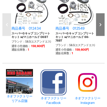
商品番号 012434
商品番号 012549
商品
スーパーG キャブ コンプリート
スーパーG キャブ コンプリート
スーパ
キット w/マニホールド 06 BT
キット w/マニホールド 66-
キット
78BT
84BT
ブランド：S&S(エスアンドエス)
ブランド：S&S(エスアンドエス)
ブラン
通常小売価格：
159,600円
通販在庫数：
1
通常小売価格：
159,600円
通常
通販在庫数：
1
通販
ネオファクトリー
ネオファクトリー
ネオファクトリー
リアル店舗
FaceBook
Instagram