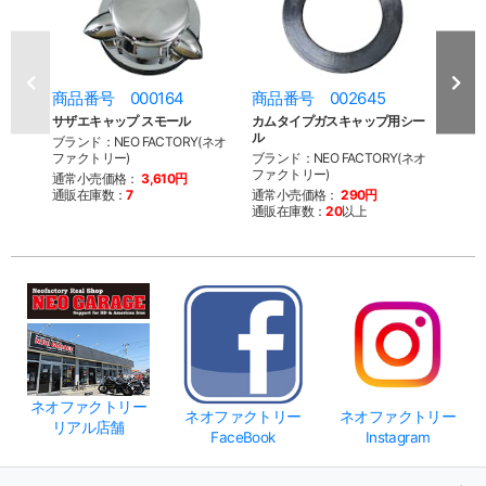
商品番号 000164
商品番号 002645
商品
サザエキャップ スモール
カムタイプガスキャップ用シー
サテ
ル
ル
ブランド：NEO FACTORY(ネオ
ファクトリー)
ブランド：NEO FACTORY(ネオ
ブラン
ファクトリー)
ファク
通常小売価格：
3,610円
通販在庫数：
7
通常小売価格：
290円
通常
通販在庫数：
20
以上
通販
ネオファクトリー
ネオファクトリー
ネオファクトリー
リアル店舗
FaceBook
Instagram