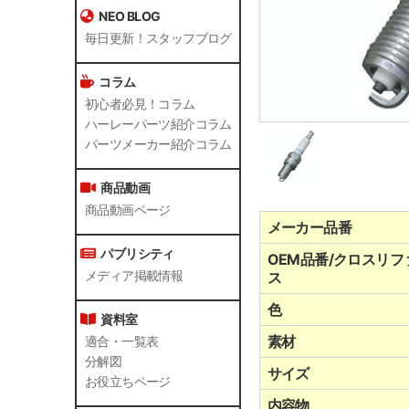
NEO BLOG
毎日更新！スタッフブログ
コラム
初心者必見！コラム
ハーレーパーツ紹介コラム
パーツメーカー紹介コラム
商品動画
商品動画ページ
メーカー品番
パブリシティ
OEM品番/クロスリフ
メディア掲載情報
ス
色
資料室
素材
適合・一覧表
分解図
サイズ
お役立ちページ
内容物