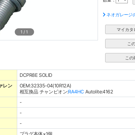
ネオガレージ
1
/
1
DCPR8E SOLID
ァレン
OEM:32335-04(10R12A)
相互換品 チャンピオン:
RA4HC
Autolite:4162
-
-
-
プラグ本体×1個