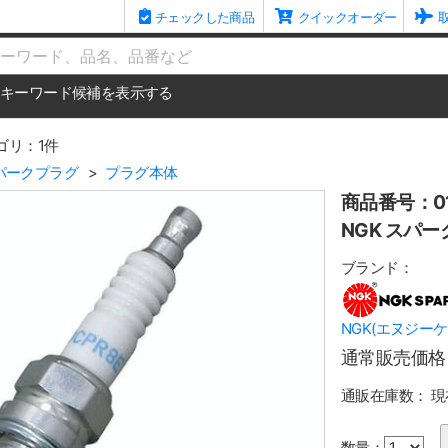
チェックした商品
クイックオーダー
me
キーワード候補を表示する
ゴリ：1件
パークプラグ
プラグ本体
商品番号：01
NGK スパー
ブランド：
NGK(エヌジーケ
通常販売価格
通販在庫数：
現
数量：