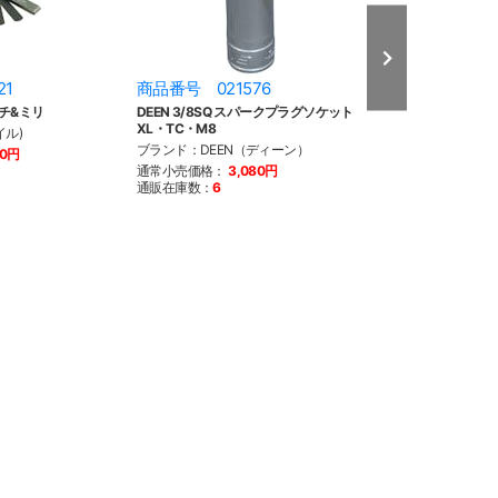
21
商品番号 021576
商品番号 030
チ&ミリ
DEEN 3/8SQ スパークプラグソケット
ツインパワー イ
XL・TC・M8
02-17yVRSC 324
イル)
ブランド：DEEN（ディーン）
ブランド：TWIN 
60円
ー)
通常小売価格：
3,080円
通販在庫数：
6
通常小売価格：
2
通販在庫数：
3