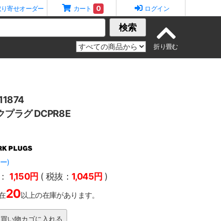
0
取り寄せオーダー
カート
ログイン
検索
1874
クプラグ DCPR8E
ー)
：
1,150円
( 税抜：
1,045円
)
20
在
以上の在庫があります。