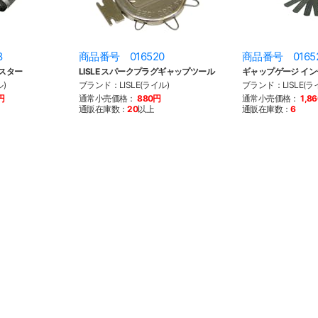
8
商品番号 016520
商品番号 0165
スター
LISLE スパークプラグギャップツール
ギャップゲージ イン
)
ブランド：LISLE(ライル)
ブランド：LISLE(ラ
円
通常小売価格：
880円
通常小売価格：
1,8
通販在庫数：
20
以上
通販在庫数：
6