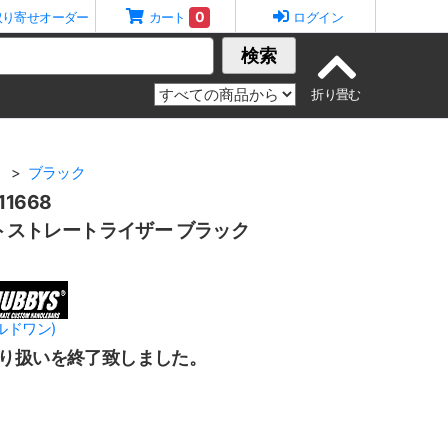
0
取り寄せオーダー
カート
ログイン
検索
ト
ブラック
1668
ァットストレートライザー ブラック
イルドワン)
り扱いを終了致しました。