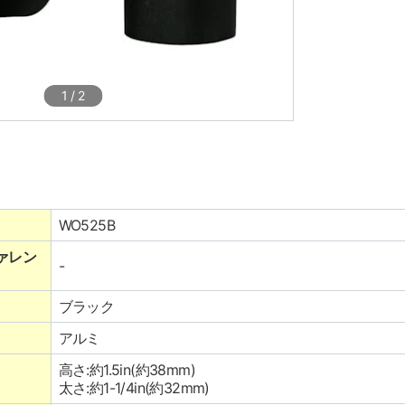
1
/
2
WO525B
ァレン
-
ブラック
アルミ
高さ:約1.5in(約38mm)
太さ:約1-1/4in(約32mm)