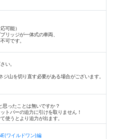
対応可能）
プブリッジが一体式の車両、
合不可です。
下さい。
ネジ山を切り直す必要がある場合がございます。
･と思ったことは無いですか？
ファットバーの迫力に引けを取りません！
せて使うとより迫力が出ます。
NE(ワイルドワン)編