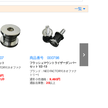
一覧
07
商品番号 000798
商品番号 000
ット
フラッシュマウントライザーダンパー
ウレタンダンパーキ
セット 1/2-13
ル・ダイナ用
TORY(ネオファク
ブランド：NEO FACTORY(ネオファク
ブランド：NEO F
トリー)
トリー)
10円
れ中
通常小売価格：
9,480円
通常小売価格：
3
通販在庫数：
20
以上
通販在庫数：
20
以