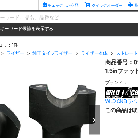
チェックした商品
クイックオーダー
me
キーワード候補を表示する
ゴリ：1件
ライザー
純正タイプライザー
ライザー本体
ストレー
商品番号：01
1.5inフ
ブランド：
WILD ONE(ワ
この商品は取