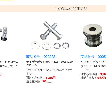
この商品の関連商品
1
商品番号 000288
商品番号 0005
セット クローム
ライザーボルトセット 1/2-13×2-1/2in
ソリッドマウントキ
クローム
ORY(ネオファク
ブランド：NEO FAC
ブランド：NEO FACTORY(ネオファク
トリー)
トリー)
円
通常小売価格：
3,1
通常小売価格：
1,780円
通販在庫数：
売り切
通販在庫数：
20
以上