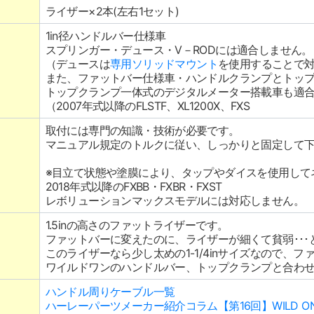
ライザー×2本(左右1セット)
1in径ハンドルバー仕様車
スプリンガー・デュース・V－RODには適合しません。
（デュースは
専用ソリッドマウント
を使用することで
また、ファットバー仕様車・ハンドルクランプとトッ
トップクランプ一体式のデジタルメーター搭載車も適
（2007年式以降のFLSTF、XL1200X、FXS
取付には専門の知識・技術が必要です。
マニュアル規定のトルクに従い、しっかりと固定して
※目立て状態や塗膜により、タップやダイスを使用して
2018年式以降のFXBB・FXBR・FXST
レボリューションマックスモデルには対応しません。
1.5inの高さのファットライザーです。
ファットバーに変えたのに、ライザーが細くて貧弱･･
このライザーなら少し太めの1-1/4inサイズなので、
ワイルドワンのハンドルバー、トップクランプと合わ
ハンドル周りケーブル一覧
ハーレーパーツメーカー紹介コラム【第16回】WILD O