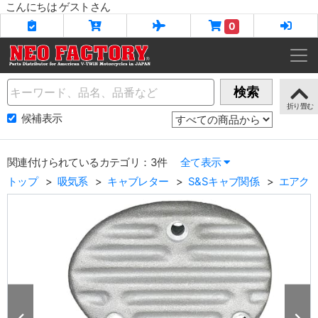
こんにちは ゲストさん
0
Name
検索
候補表示
関連付けられているカテゴリ：3件
全て表示
トップ
吸気系
キャブレター
S&Sキャブ関係
エアク