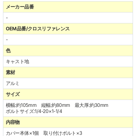
メーカー品番
-
OEM品番/クロスリファレンス
-
色
キャスト地
素材
アルミ
サイズ
横幅:約105mm 縦幅:約80mm 最大厚:約30mm
ボルトサイズ:1/4-20×1-1/4
内容物
カバー本体×1個 取り付けボルト×3