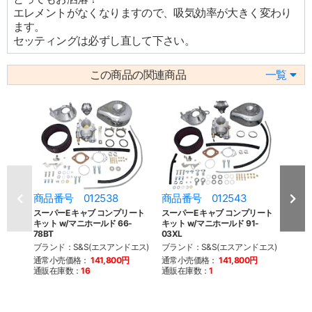
エレメントがなくなりますので、吸気効率が大きく変わり
ます。
セッティングは必ずし直して下さい。
この商品の関連商品
一覧
商品番号 012538
商品番号 012543
商品
スーパーE キャブ コンプリート
スーパーE キャブ コンプリート
スーパ
キット w/マニホールド 66-
キット w/マニホールド 91-
キット
78BT
03XL
84BT
ブランド：S&S(エスアンドエス)
ブランド：S&S(エスアンドエス)
ブラン
通常小売価格：
141,800円
通常小売価格：
141,800円
通常
通販在庫数：
16
通販在庫数：
1
通販