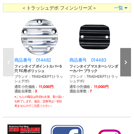
＜トラッシュデポ フィンシリーズ＞
一覧
商品番号 014482
商品番号 014483
商品
フィンタイプ ポイントカバー5
フィンタイプ マスターシリンダ
フィ
穴 TC用 ポリッシュ
ーカバー ブラック
ーカバ
ブランド：TRASHDEPT(トラッ
ブランド：TRASHDEPT(トラッ
ブラン
シュデポ)
シュデポ)
シュデ
通常小売価格：
11,000円
通常小売価格：
11,000円
通常
通販在庫数：
3
通販在庫数：
7
通販
※こちらの商品は売切れ次第、取り扱い
を終了します。返品、交換等は一切出
来ませんのでご注意ください。