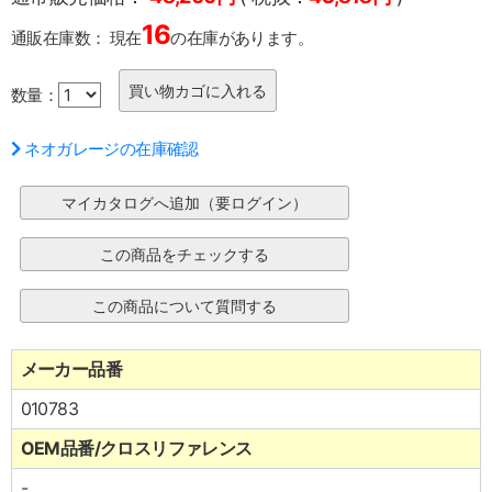
16
通販在庫数：
現在
の在庫があります。
数量：
ネオガレージの在庫確認
メーカー品番
010783
OEM品番/クロスリファレンス
-