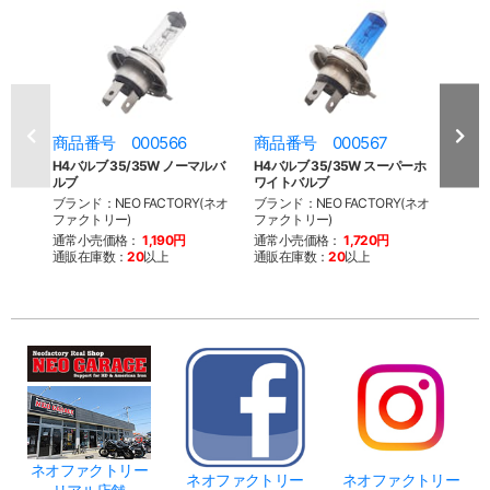
商品番号 000566
商品番号 000567
商品
H4バルブ 35/35W ノーマルバ
H4バルブ 35/35W スーパーホ
ビレッ
ルブ
ワイトバルブ
セット
1
ブランド：NEO FACTORY(ネオ
ブランド：NEO FACTORY(ネオ
ファクトリー)
ファクトリー)
ブラン
ファク
通常小売価格：
1,190円
通常小売価格：
1,720円
通販在庫数：
20
以上
通販在庫数：
20
以上
通常
通販
ネオファクトリー
ネオファクトリー
ネオファクトリー