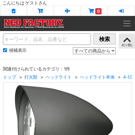
こんにちは ゲストさん
0
Name
検索
候補表示
関連付けられているカテゴリ：1件
トップ
灯火類
ヘッドライト
ヘッドライト本体
4-1/