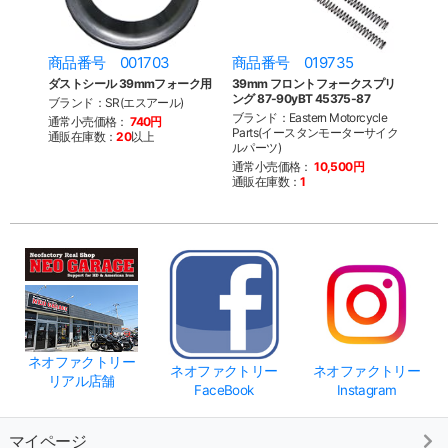
商品番号 001703
商品番号 019735
ダストシール 39mmフォーク用
39mm フロントフォークスプリ
ング 87-90yBT 45375-87
ブランド：SR(エスアール)
ブランド：Eastern Motorcycle
通常小売価格：
740円
Parts(イースタンモーターサイク
通販在庫数：
20
以上
ルパーツ)
通常小売価格：
10,500円
通販在庫数：
1
ネオファクトリー
ネオファクトリー
ネオファクトリー
リアル店舗
FaceBook
Instagram
マイページ