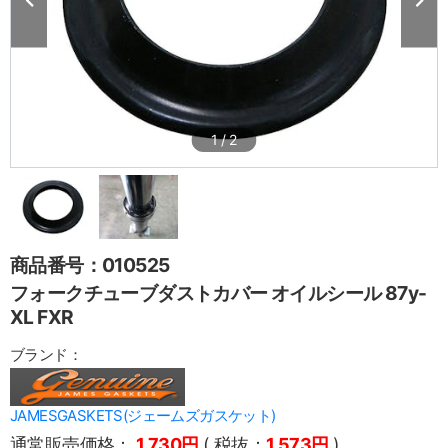
1
/
2
商品番号：010525
フォークチューブダストカバー オイルシール 87y-
XL FXR
ブランド：
JAMESGASKETS(ジェームズガスケット)
通常販売価格：
1,730円
( 税抜：
1,573円
)