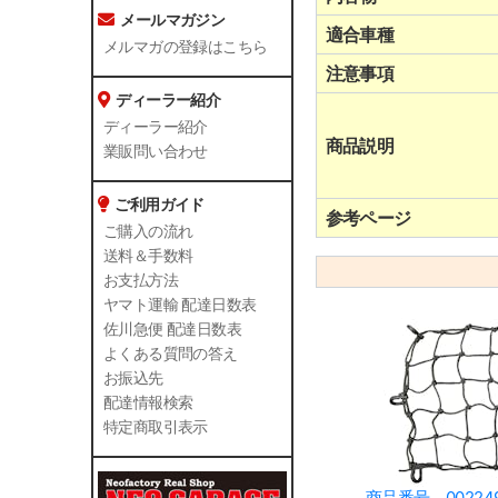
メールマガジン
適合車種
メルマガの登録はこちら
注意事項
ディーラー紹介
ディーラー紹介
商品説明
業販問い合わせ
ご利用ガイド
参考ページ
ご購入の流れ
送料＆手数料
お支払方法
ヤマト運輸 配達日数表
佐川急便 配達日数表
よくある質問の答え
お振込先
配達情報検索
特定商取引表示
商品番号 00224