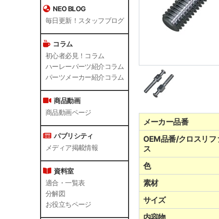
NEO BLOG
毎日更新！スタッフブログ
コラム
初心者必見！コラム
ハーレーパーツ紹介コラム
パーツメーカー紹介コラム
商品動画
商品動画ページ
メーカー品番
パブリシティ
OEM品番/クロスリフ
メディア掲載情報
ス
色
資料室
素材
適合・一覧表
分解図
サイズ
お役立ちページ
内容物