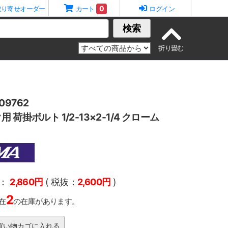
0
取り寄せオーダー
カート
ログイン
検索
9762
 荷掛ボルト 1/2-13×2-1/4 クローム
：
2,860円
( 税抜：
2,600円
)
2
在
の在庫があります。