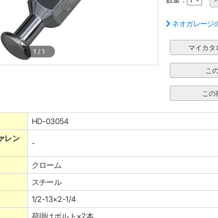
ネオガレージ
1
/
1
HD-03054
ァレン
-
クローム
スチール
1/2-13×2-1/4
荷掛けボルト×2本