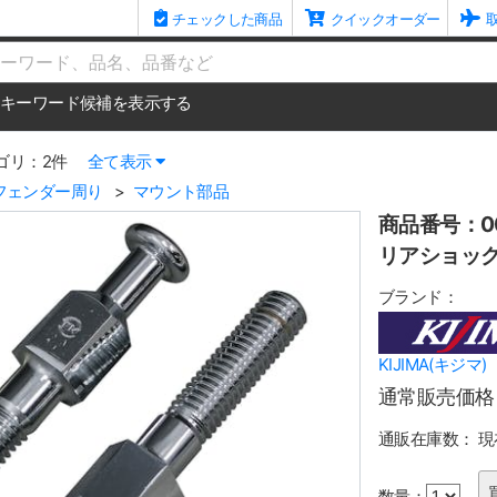
チェックした商品
クイックオーダー
me
キーワード候補を表示する
ゴリ：2件
全て表示
フェンダー周り
マウント部品
商品番号：00
リアショック用
ブランド：
KIJIMA(キジマ)
通常販売価格
通販在庫数：
現
数量：