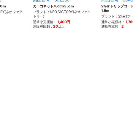
0cm
カーゴネット70cmx35cm
2%er トリップコー
1.5m
ORY(ネオファク
ブランド：NEO FACTORY(ネオファク
トリー)
ブランド：2%er(ツ
通常小売価格：
1,400円
通常小売価格：
1,7
通販在庫数：
20
以上
通販在庫数：
2