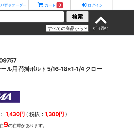
0
取り寄せオーダー
カート
ログイン
検索
9757
ル用 荷掛ボルト 5/16-18×1-1/4 クロー
：
1,430円
( 税抜：
1,300円
)
9
在
の在庫があります。