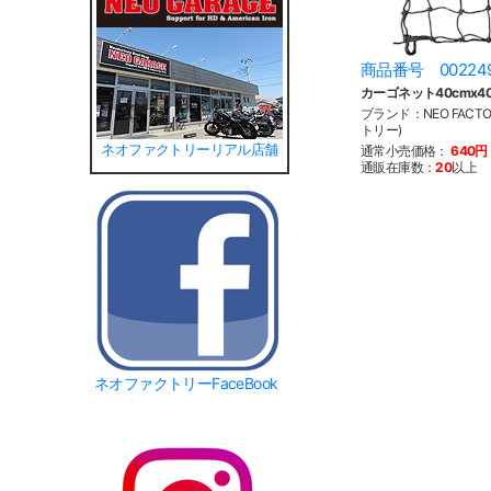
商品番号 00224
カーゴネット40cmx4
ブランド：NEO FACT
トリー)
ネオファクトリーリアル店舗
通常小売価格：
640円
通販在庫数：
20
以上
ネオファクトリーFaceBook