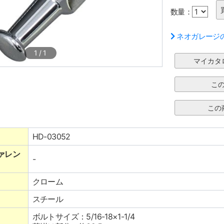
数量：
ネオガレージ
1
/
1
HD-03052
ァレン
-
クローム
スチール
ボルトサイズ：5/16-18×1-1/4