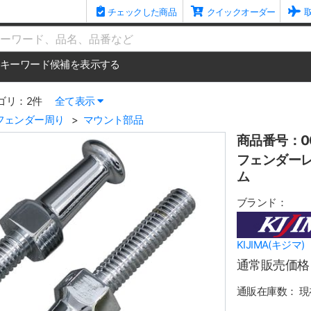
チェックした商品
クイックオーダー
me
キーワード候補を表示する
ゴリ：2件
全て表示
フェンダー周り
マウント部品
商品番号：00
フェンダーレー
ム
ブランド：
KIJIMA(キジマ)
通常販売価格
通販在庫数：
現