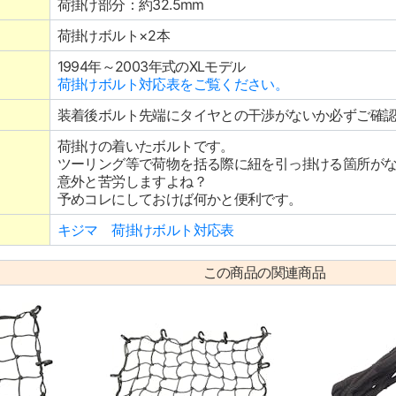
荷掛け部分：約32.5mm
荷掛けボルト×2本
1994年～2003年式のXLモデル
荷掛けボルト対応表をご覧ください。
装着後ボルト先端にタイヤとの干渉がないか必ずご確
荷掛けの着いたボルトです。
ツーリング等で荷物を括る際に紐を引っ掛ける箇所が
意外と苦労しますよね？
予めコレにしておけば何かと便利です。
キジマ 荷掛けボルト対応表
この商品の関連商品