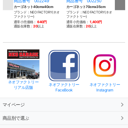
商品番号 002249
商品番号 002250
商品
カーゴネット40cmx40cm
カーゴネット70cmx35cm
2%e
バンド 
ブランド：NEO FACTORY(ネオ
ブランド：NEO FACTORY(ネオ
ファクトリー)
ファクトリー)
ブラン
ー)
通常小売価格：
640円
通常小売価格：
1,400円
通販在庫数：
20
以上
通販在庫数：
20
以上
通常
通販
ネオファクトリー
ネオファクトリー
ネオファクトリー
リアル店舗
FaceBook
Instagram
マイページ
商品別で選ぶ