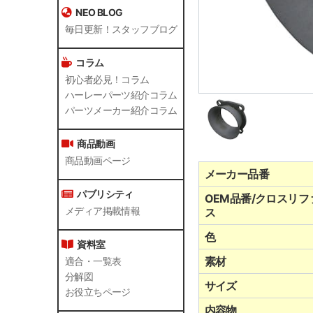
NEO BLOG
毎日更新！スタッフブログ
コラム
初心者必見！コラム
ハーレーパーツ紹介コラム
パーツメーカー紹介コラム
商品動画
商品動画ページ
メーカー品番
パブリシティ
OEM品番/クロスリフ
メディア掲載情報
ス
色
資料室
素材
適合・一覧表
分解図
サイズ
お役立ちページ
内容物