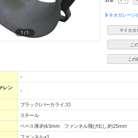
ネオガレージ
1
/
1
-
ァレン
-
ブラック(パーカライズ)
スチール
ベース厚:約4.5mm ファンネル飛び出し:約25mm
ファンネル×1