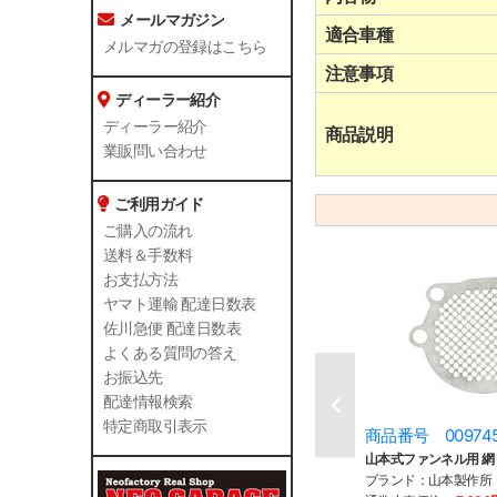
メールマガジン
適合車種
メルマガの登録はこちら
注意事項
ディーラー紹介
ディーラー紹介
商品説明
業販問い合わせ
ご利用ガイド
ご購入の流れ
送料＆手数料
お支払方法
ヤマト運輸 配達日数表
佐川急便 配達日数表
よくある質問の答え
お振込先
配達情報検索
特定商取引表示
商品番号 00974
山本式ファンネル用 網 
ブランド：山本製作所