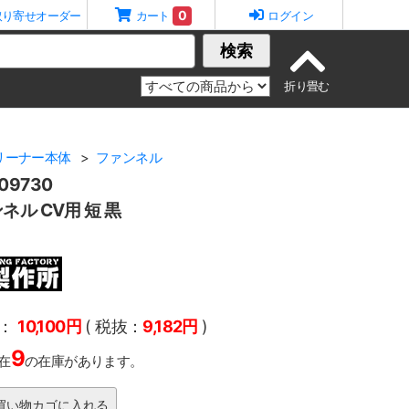
0
取り寄せオーダー
カート
ログイン
検索
リーナー本体
ファンネル
9730
ル CV用 短 黒
：
10,100円
( 税抜：
9,182円
)
9
在
の在庫があります。