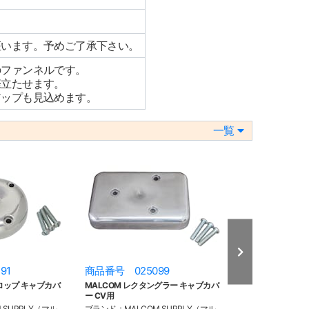
座います。予めご了承下さい。
のファンネルです。
際立たせます。
アップも見込めます。
一覧
91
商品番号 025099
商品番号 025
ロップ キャブカバ
MALCOM レクタングラー キャブカバ
MALCOM ファン
ー CV用
用
 SUPPLY（マル
ブランド：MALCOM SUPPLY（マル
ブランド：MALCO