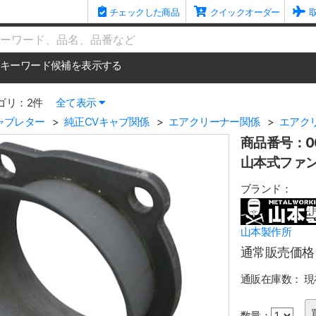
チェックした商品
クイックオーダー
me
キーワード候補を表示する
ゴリ：2件
全て表示
ャブレター
純正CVキャブ関係
エアクリーナー関係
エアク
商品番号：00
山本式ファンネ
ブランド：
山本製作所
通常販売価格
通販在庫数：
現
数量：