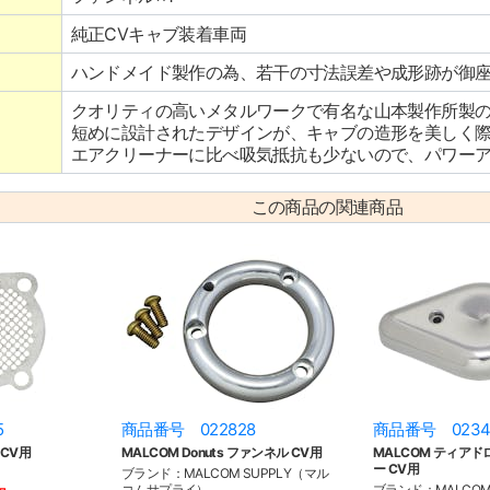
純正CVキャブ装着車両
ハンドメイド製作の為、若干の寸法誤差や成形跡が御
クオリティの高いメタルワークで有名な山本製作所製
短めに設計されたデザインが、キャブの造形を美しく
エアクリーナーに比べ吸気抵抗も少ないので、パワー
この商品の関連商品
5
商品番号 022828
商品番号 0234
CV用
MALCOM Donuts ファンネル CV用
MALCOM ティアド
ー CV用
ブランド：MALCOM SUPPLY（マル
コムサプライ）
ブランド：MALCOM