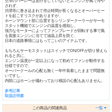
空冷のハーレーは走行をしていないとエンジンが風で冷や
されず、
渋滞等に巻き込まれて停止時間が長くなるとオーバーヒー
トを起こすリスクがありますが、
ホーンマウント部に位置するシリンダークーラーがサーモ
スタット機能でエンジンの温度を感知し、
強力なモーターによってファンブレードが回転する事で風
を直接エンジンに当てて油温上昇を防ぐ、
日本の道路事情にはもってこいのアイテムです。
もちろんサーモスタットはスイッチでON/OFFが切り替えら
れると共に、
エンジン温度が一定以上になって初めてファンが動作する
仕様ですので、
オーバークールの心配も無く一年中装着したままで問題無
いですし、
内部にはホーンが備わっており移設の心配もありません。
参考記事
取扱説明書
この商品の関連商品
一覧