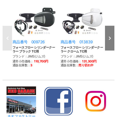
商品番号 009726
商品番号 013839
商品
フォースフロー シリンダークー
フォースフロー シリンダークー
JIM
ラー ブラック TC用
ラー クローム TC用
フロ
ブランド：JIMS(ジムズ)
ブランド：JIMS(ジムズ)
ブラン
通常小売価格：
110,700円
通常小売価格：
131,300円
通常
通販在庫数：
3
通販在庫数：
売り切れ中
通販
ネオファクトリー