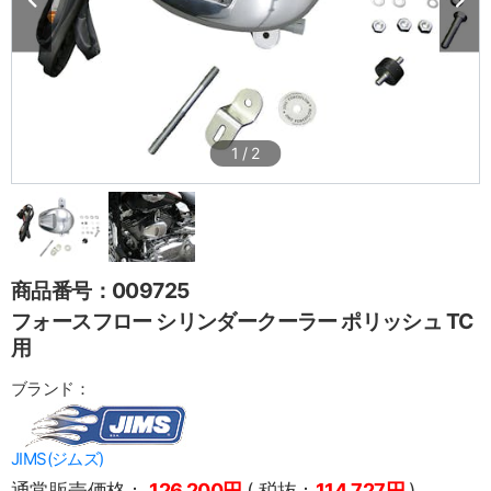
1
/
2
商品番号：009725
フォースフロー シリンダークーラー ポリッシュ TC
用
ブランド：
JIMS(ジムズ)
通常販売価格：
126,200円
( 税抜：
114,727円
)