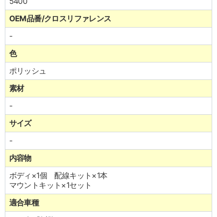
5400
OEM品番/クロスリファレンス
-
色
ポリッシュ
素材
-
サイズ
-
内容物
ボディ×1個 配線キット×1本
マウントキット×1セット
適合車種