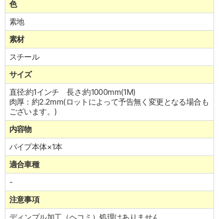
色
素地
素材
スチール
サイズ
直径:約1インチ 長さ:約1000mm(1M)
肉厚：約2.2mm(ロットによって予告無く変更となる場合も
ございます。)
内容物
パイプ本体×1本
適合車種
-
注意事項
ディンプル加工（ヘコミ）処理はありません。