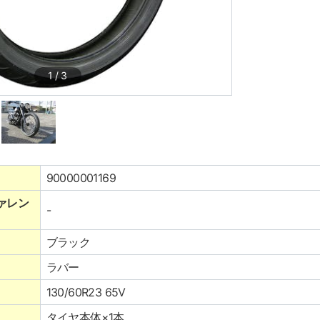
1
/
3
90000001169
ァレン
-
ブラック
ラバー
130/60R23 65V
タイヤ本体×1本