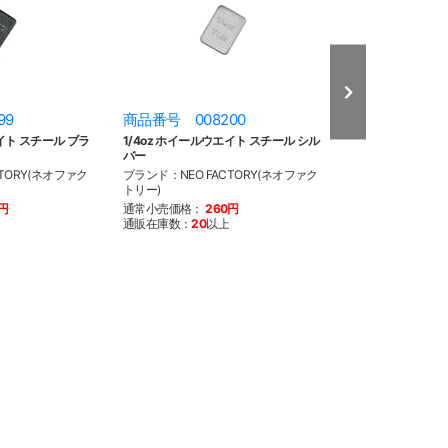
99
商品番号 008200
商品番号 008
エイト スチール ブラ
1/4oz ホイールウエイト スチール シル
1/4oz ホイール
バー
ーム
TORY(ネオファク
ブランド：NEO FACTORY(ネオファク
ブランド：NEO F
トリー)
トリー)
0円
通常小売価格：
260円
通常小売価格：
3
通販在庫数：
20
以上
通販在庫数：
20
以