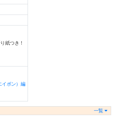
折り紙つき！
。
エイボン）編
一覧