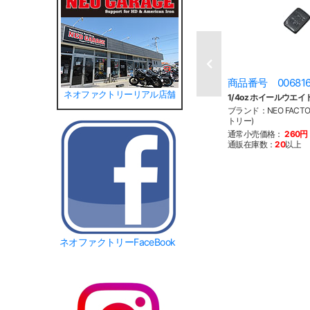
商品番号 00681
ネオファクトリーリアル店舗
1/4oz ホイールウエイ
ブランド：NEO FACT
トリー)
通常小売価格：
260円
通販在庫数：
20
以上
ネオファクトリーFaceBook