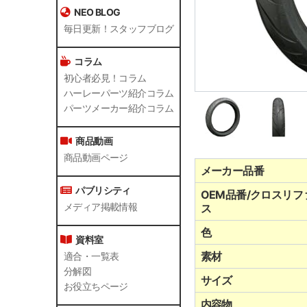
NEO BLOG
毎日更新！スタッフブログ
コラム
初心者必見！コラム
ハーレーパーツ紹介コラム
パーツメーカー紹介コラム
商品動画
商品動画ページ
メーカー品番
パブリシティ
OEM品番/クロスリフ
ス
メディア掲載情報
色
資料室
素材
適合・一覧表
分解図
サイズ
お役立ちページ
内容物