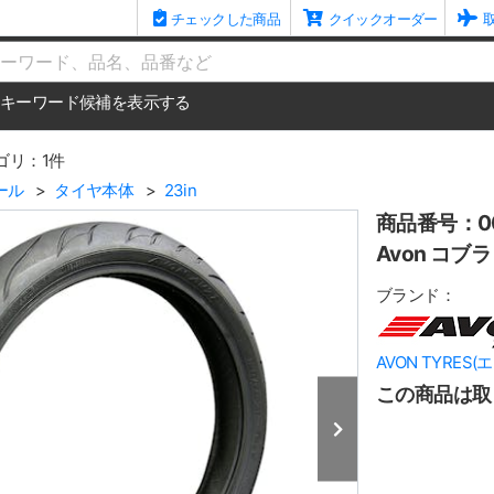
チェックした商品
クイックオーダー
me
キーワード候補を表示する
ゴリ：1件
ール
タイヤ本体
23in
商品番号：00
Avon コブラ
ブランド：
AVON TYRES
この商品は取