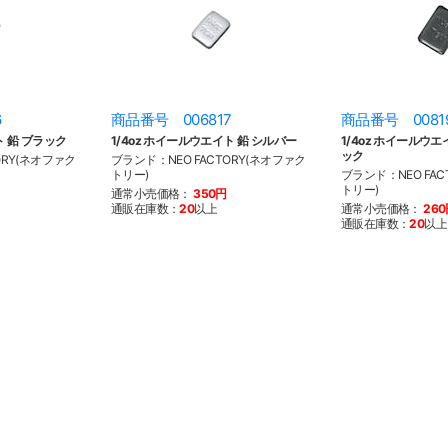
6
商品番号 006817
商品番号 0081
ト 鉛 ブラック
1/4oz ホイールウエイト 鉛 シルバー
1/4oz ホイールウ
ック
ORY(ネオファク
ブランド：NEO FACTORY(ネオファク
トリー)
ブランド：NEO FAC
トリー)
通常小売価格：
350円
通販在庫数：
20
以上
通常小売価格：
26
通販在庫数：
20
以上