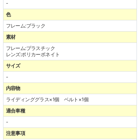
-
色
フレーム:ブラック
素材
フレーム:プラスチック
レンズ:ポリカーボネイト
サイズ
-
内容物
ライディンググラス×1個 ベルト×1個
適合車種
-
注意事項