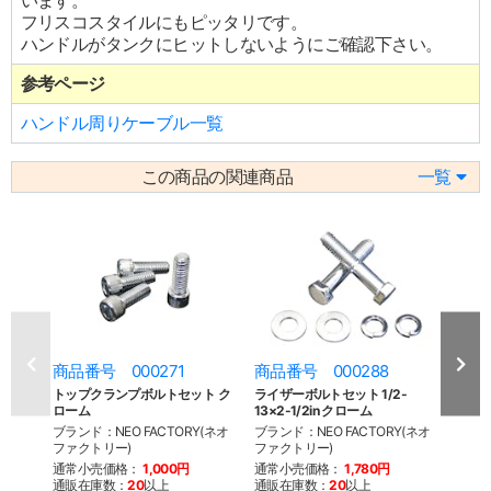
います。
フリスコスタイルにもピッタリです。
ハンドルがタンクにヒットしないようにご確認下さい。
参考ページ
ハンドル周りケーブル一覧
この商品の関連商品
一覧
商品番号 000271
商品番号 000288
商品
トップクランプボルトセット ク
ライザーボルトセット 1/2-
ソリ
ローム
13×2-1/2in クローム
ブラン
ブランド：NEO FACTORY(ネオ
ブランド：NEO FACTORY(ネオ
ファク
ファクトリー)
ファクトリー)
通常
通常小売価格：
1,000円
通常小売価格：
1,780円
通販
通販在庫数：
20
以上
通販在庫数：
20
以上