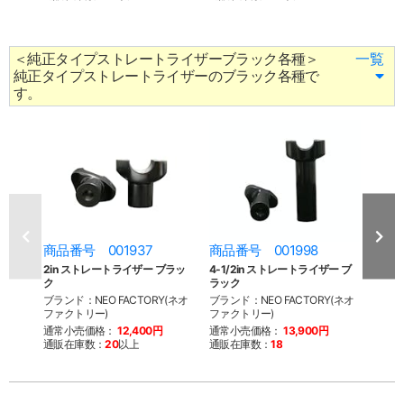
＜純正タイプストレートライザーブラック各種＞
一覧
純正タイプストレートライザーのブラック各種で
す。
商品番号 001937
商品番号 001998
商品
2in ストレートライザー ブラッ
4-1/2in ストレートライザー ブ
6-1
ク
ラック
ラッ
ブランド：NEO FACTORY(ネオ
ブランド：NEO FACTORY(ネオ
ブラン
ファクトリー)
ファクトリー)
ファク
通常小売価格：
12,400円
通常小売価格：
13,900円
通常
通販在庫数：
20
以上
通販在庫数：
18
通販