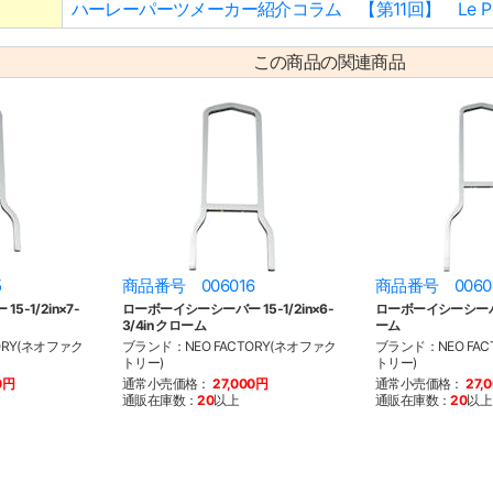
ハーレーパーツメーカー紹介コラム 【第11回】 Le P
この商品の関連商品
5
商品番号 006016
商品番号 0060
-1/2in×7-
ローボーイシーシーバー 15-1/2in×6-
ローボーイシーシーバー 
3/4in クローム
ーム
ORY(ネオファク
ブランド：NEO FACTORY(ネオファク
ブランド：NEO FAC
トリー)
トリー)
0円
通常小売価格：
27,000円
通常小売価格：
27,
通販在庫数：
20
以上
通販在庫数：
20
以上