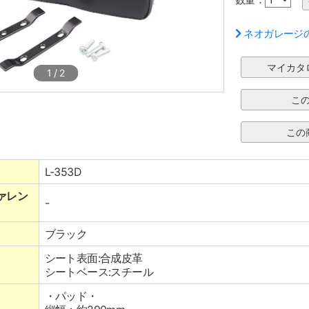
ネオガレージ
1
/
2
L-353D
ァレン
-
ブラック
シート表面:合成皮革
シートベース:スチール
・パッド・