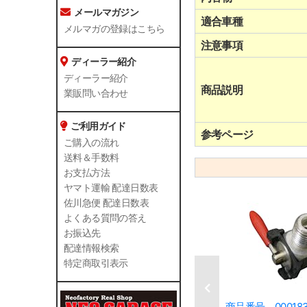
メールマガジン
適合車種
メルマガの登録はこちら
注意事項
ディーラー紹介
ディーラー紹介
商品説明
業販問い合わせ
ご利用ガイド
参考ページ
ご購入の流れ
送料＆手数料
お支払方法
ヤマト運輸 配達日数表
佐川急便 配達日数表
よくある質問の答え
お振込先
配達情報検索
特定商取引表示
商品番号 00018