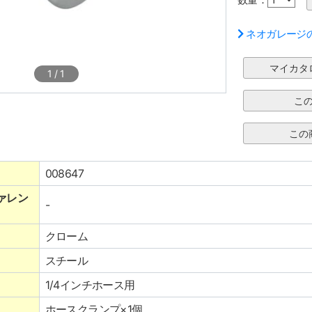
ネオガレージ
1
/
1
008647
ァレン
-
クローム
スチール
1/4インチホース用
ホースクランプ×1個