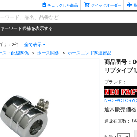
チェックした商品
クイックオーダー
me
キーワード候補を表示する
ゴリ：2件
全て表示
ース・配線関係
ホース関係
ホースエンド関連部品
商品番号：00
リブタイプ 1
ブランド：
NEO FACTOR
通常販売価格
通販在庫数：
現
数量：