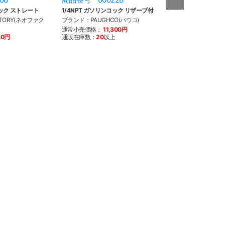
コック ストレート
1/4NPT ガソリンコック リザーブ付
13/16 ナットコ
90°
TORY(ネオファク
ブランド：PAUGHCO(パウコ)
ブランド：NEO F
通常小売価格：
11,300円
トリー)
40円
通販在庫数：
20
以上
通常小売価格：
5
通販在庫数：
20
以