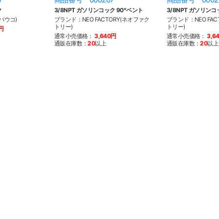
ク
3/8NPT ガソリンコック 90°ベント
3/8NPT ガソリン
パウコ)
ブランド：NEO FACTORY(ネオファク
ブランド：NEO FAC
トリー)
トリー)
0円
通常小売価格：
3,640円
通常小売価格：
3,6
通販在庫数：
20
以上
通販在庫数：
20
以上