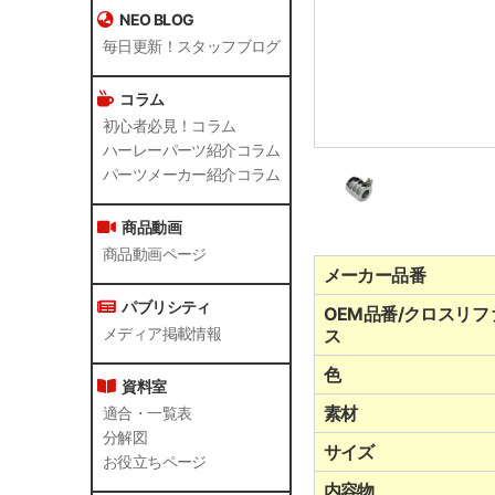
NEO BLOG
毎日更新！スタッフブログ
コラム
初心者必見！コラム
ハーレーパーツ紹介コラム
パーツメーカー紹介コラム
商品動画
商品動画ページ
メーカー品番
パブリシティ
OEM品番/クロスリフ
メディア掲載情報
ス
色
資料室
素材
適合・一覧表
分解図
サイズ
お役立ちページ
内容物