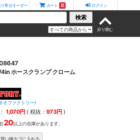
0
取り寄せオーダー
カート
ログイン
検索
8647
/4in ホースクランプ クローム
Y(ネオファクトリー)
：
1,070円
( 税抜：
973円
)
20
在
以上の在庫があります。