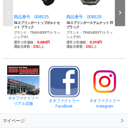
商品番号 008525
商品番号 008529
商品
74スプリンガートップボルトセ
74スプリンガーステムナット 凹
74
ット ブラック
ブラック
ロッ
ブランド：TRASHDEPT(トラッ
ブランド：TRASHDEPT(トラッ
ブラン
シュデポ)
シュデポ)
ファク
通常小売価格：
9,680円
通常小売価格：
6,010円
通常
通販在庫数：
20
以上
通販在庫数：
20
以上
通販
ネオファクトリー
ネオファクトリー
ネオファクトリー
リアル店舗
FaceBook
Instagram
マイページ