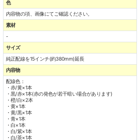
色
内容物の項、画像にてご確認ください。
素材
-
サイズ
純正配線を15インチ(約380mm)延長
内容物
配線色：
・赤/黄×1本
・黒/赤×1本(赤の発色が若干暗い場合があります)
・橙/白×2本
・黄×1本
・黄/黒×1本
・青×1本
・白×1本
・白/紫×1本
・白/茶×1本