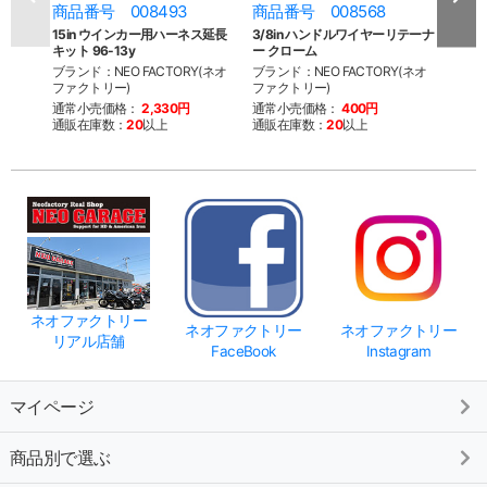
商品番号 008493
商品番号 008568
商品
15in ウインカー用ハーネス延長
3/8in ハンドルワイヤーリテーナ
1/2
キット 96-13y
ー クローム
ー ク
ブランド：NEO FACTORY(ネオ
ブランド：NEO FACTORY(ネオ
ブラン
ファクトリー)
ファクトリー)
ファク
通常小売価格：
2,330円
通常小売価格：
400円
通常
通販在庫数：
20
以上
通販在庫数：
20
以上
通販
ネオファクトリー
ネオファクトリー
ネオファクトリー
リアル店舗
FaceBook
Instagram
マイページ
商品別で選ぶ