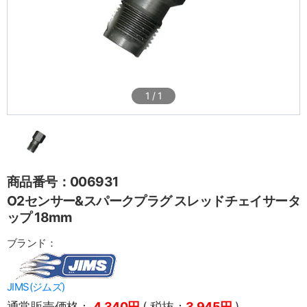
1
/
1
商品番号：006931
O2センサー&スパークプラグ スレッドチェイサータ
ップ 18mm
ブランド：
JIMS(ジムズ)
通常販売価格：
4,340円
( 税抜：
3,945円
)