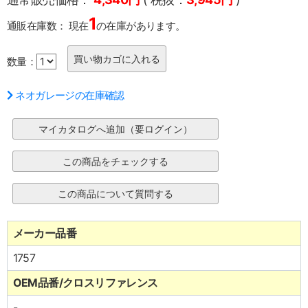
1
通販在庫数：
現在
の在庫があります。
数量：
ネオガレージの在庫確認
メーカー品番
1757
OEM品番/クロスリファレンス
-