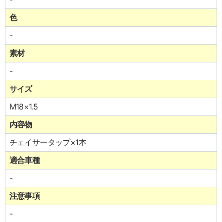
色
-
素材
-
サイズ
M18×1.5
内容物
チェイサータップ×1本
適合車種
-
注意事項
-