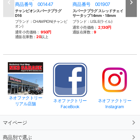
商品番号 001447
商品番号 001907
商品
チャンピオンスパークプラグ
スパークプラグ スレッドチェイ
ウエ
D16
サータップ 14mm・18mm
スト
ブランド：CHAMPION(チャンピ
ブランド：LISLE(ライル)
ブラン
オン)
ンダ
通常小売価格：
2,130円
通常小売価格：
950円
通販在庫数：
9
通常
通販在庫数：
20
以上
通販
ネオファクトリー
ネオファクトリー
ネオファクトリー
リアル店舗
FaceBook
Instagram
マイページ
商品別で選ぶ