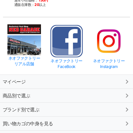
通常小売価格：
130円
通販在庫数：
20
以上
ネオファクトリー
ネオファクトリー
ネオファクトリー
リアル店舗
FaceBook
Instagram
マイページ
商品別で選ぶ
ブランド別で選ぶ
買い物カゴの中身を見る