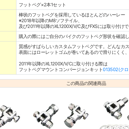
フットペグ×2本1セット
棒状のフットペグを採用しているほとんどのハーレー
※2018年以降のM8ソフテイル、
及び2011年以降のXL1200X/V/C及びFXSには取り付
購入の際にはご自分のバイクのフットペグ形状を確認
質感がすばらしいカスタムフットペグです。どんなカ
表面にはローレットゴムが巻いてあるので滑りにくく
2011年以降のXL1200X/V/Cに取り付ける際は
フットペグマウントコンバージョンキット
013502(ク
この商品の関連商品