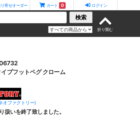
0
取り寄せオーダー
カート
ログイン
検索
6732
イプフットペグ クローム
Y(ネオファクトリー)
り扱いを終了致しました。