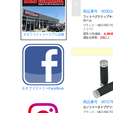
商品番号 00002
フットペグクリップキット
ローム
ブランド：NEO FACT
トリー)
通常小売価格：
4,48
ネオファクトリーリアル店舗
通販在庫数：
20
以上
ネオファクトリーFaceBook
商品番号 00127
カンツァータイプグリ
ブランド：NEO FACT