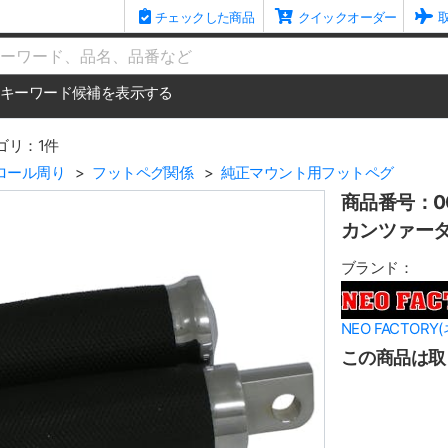
チェックした商品
クイックオーダー
me
キーワード候補を表示する
ゴリ：1件
ロール周り
フットペグ関係
純正マウント用フットペグ
商品番号：00
カンツァータ
ブランド：
NEO FACTOR
この商品は取