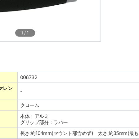
1
/
1
006732
ァレン
-
クローム
本体：アルミ
グリップ部分：ラバー
長さ:約104mm(マウント部含めず) 太さ:約35mm(最