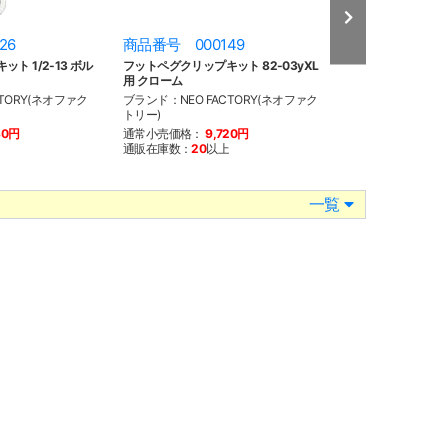
26
商品番号 000149
商品番号 000
ト 1/2-13 ボル
フットペグクリップキット 82-03yXL
ハイウェイペグブ
用 クローム
イド用 クローム
TORY(ネオファク
ブランド：NEO FACTORY(ネオファク
ブランド：NEO F
トリー)
トリー)
80円
通常小売価格：
9,720円
通常小売価格：
2
通販在庫数：
20
以上
通販在庫数：
20
以
一覧