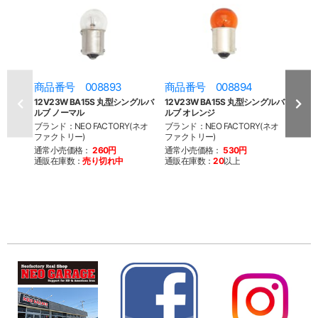
商品番号 008893
商品番号 008894
商品
12V23W BA15S 丸型シングルバ
12V23W BA15S 丸型シングルバ
39～
ルブ ノーマル
ルブ オレンジ
ーブラ
ブランド：NEO FACTORY(ネオ
ブランド：NEO FACTORY(ネオ
ブラン
ファクトリー)
ファクトリー)
ファク
通常小売価格：
260円
通常小売価格：
530円
通常
通販在庫数：
売り切れ中
通販在庫数：
20
以上
通販