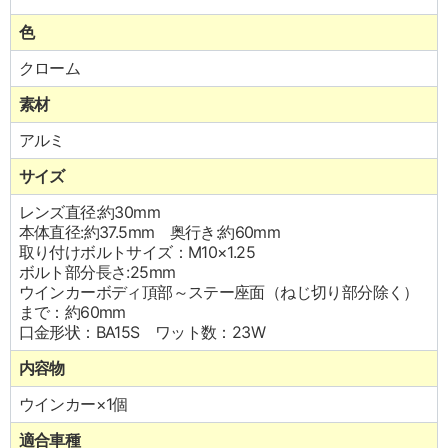
色
クローム
素材
アルミ
サイズ
レンズ直径:約30mm
本体直径:約37.5mm 奥行き:約60mm
取り付けボルトサイズ：M10×1.25
ボルト部分長さ:25mm
ウインカーボディ頂部～ステー座面（ねじ切り部分除く）
まで：約60mm
口金形状：BA15S ワット数：23W
内容物
ウインカー×1個
適合車種