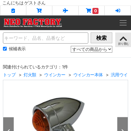
こんにちは ゲストさん
0
Name
検索
候補表示
関連付けられているカテゴリ：1件
トップ
灯火類
ウインカー
ウインカー本体
汎用ウイ