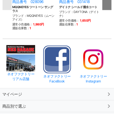
商品番号 028096
商品番号 031418
商品
MQQNEYES ツートーン サング
デイトナ シールド撥水コート
デイト
ラス
ブランド：DAYTONA（デイト
ブラン
ブランド：MQQNEYES（ムーン
ナ）
ナ）
アイズ）
通常小売価格：
1,650円
通常
通常小売価格：
1,980円
通販在庫数：
1
通販
通販在庫数：
1
ネオファクトリー
ネオファクトリー
ネオファクトリー
リアル店舗
FaceBook
Instagram
マイページ
商品別で選ぶ