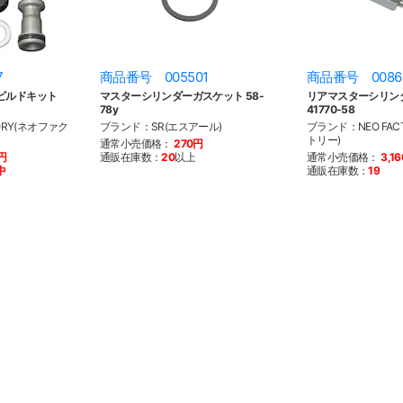
7
商品番号 005501
商品番号 0086
ビルドキット
マスターシリンダーガスケット 58-
リアマスターシリン
78y
41770-58
ORY(ネオファク
ブランド：SR(エスアール)
ブランド：NEO FAC
トリー)
通常小売価格：
270円
0円
通販在庫数：
20
以上
通常小売価格：
3,1
中
通販在庫数：
19