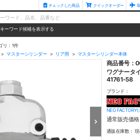
チェックした商品
クイックオーダー
me
キーワード候補を表示する
ゴリ：1件
マスターシリンダー
リア用
マスターシリンダー本体
商品番号：00
ワグナータイ
41761-58
ブランド：
NEO FACTOR
通常販売価格
通販在庫数：
現