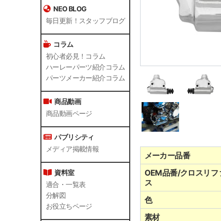
NEO BLOG
毎日更新！スタッフブログ
コラム
初心者必見！コラム
ハーレーパーツ紹介コラム
パーツメーカー紹介コラム
商品動画
商品動画ページ
パブリシティ
メディア掲載情報
メーカー品番
OEM品番/クロスリフ
資料室
ス
適合・一覧表
分解図
色
お役立ちページ
素材