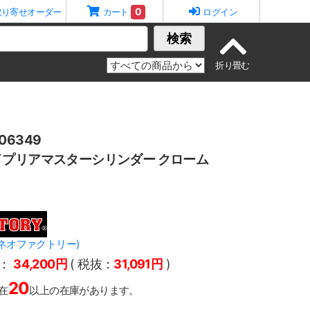
0
取り寄せオーダー
カート
ログイン
検索
6349
プリアマスターシリンダー クローム
Y(ネオファクトリー)
：
34,200円
( 税抜：
31,091円
)
20
在
以上の在庫があります。