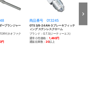
48
商品番号 013245
商品番号 013
ダープランジャー
GTS 3/8-24 AN-3 ブレーキフィッテ
GTS 3/8-24 
ィング ステンレスクローム
ィング スチール
TORY(ネオファク
ブランド：G.T.S(ジーティーエス)
ブランド：G.T.S
通常小売価格：
1,460円
通常小売価格：
9
60円
通販在庫数：
20
以上
通販在庫数：
20
以