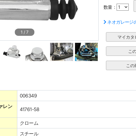
数量：
ネオガレージ
1
/
7
006349
ァレン
41761-58
クローム
スチール