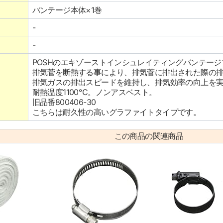
バンテージ本体×1巻
-
-
POSHのエキゾーストインシュレイティングバンテージ
排気菅を断熱する事により、排気菅に排出された際の
排気ガスの排出スピードを維持し、排気効率の向上を
耐熱温度1100℃。ノンアスベスト。
旧品番800406-30
こちらは耐久性の高いグラファイトタイプです。
この商品の関連商品