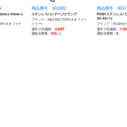
9
商品番号 002962
商品番号 0057
m x 50mm x
ステンレスバンテージクランプ
POSH ステンレスバ
30-45パイ
ブランド：NEO FACTORY(ネオファク
ORY(ネオファク
トリー)
ブランド：POSH(ポ
通常小売価格：
330円
通常小売価格：
1,7
通販在庫数：
20
以上
通販在庫数：
4