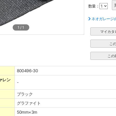
数量：
ネオガレージ
1
/
1
800496-30
ァレン
-
ブラック
グラファイト
50mm×3m