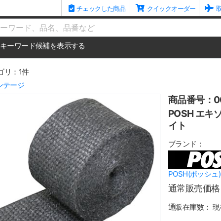
チェックした商品
クイックオーダー
me
キーワード候補を表示する
ゴリ：1件
ンテージ
商品番号：00
POSH エキ
イト
ブランド：
POSH(ポッシュ)
通常販売価格
通販在庫数：
現