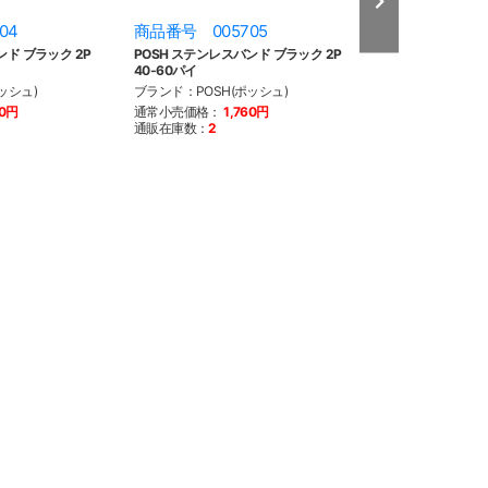
04
商品番号 005705
商品番号 005
ンド ブラック 2P
POSH ステンレスバンド ブラック 2P
POSH ステンレス
40-60パイ
50-70パイ
ッシュ)
ブランド：POSH(ポッシュ)
ブランド：POSH(
60円
通常小売価格：
1,760円
通常小売価格：
1
通販在庫数：
2
通販在庫数：
10