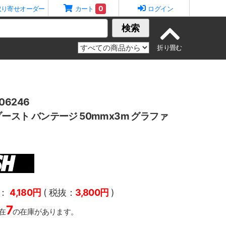
0
取り寄せオーダー
カート
ログイン
検索
6246
ゾースト バンテージ 50mmx3m グラファ
：
4,180円
( 税抜：
3,800円
)
7
在
の在庫があります。