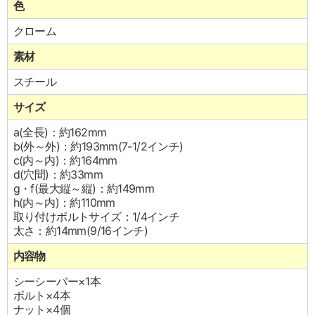
色
クローム
素材
スチール
サイズ
a(全長)：約162mm
b(外～外)：約193mm(7-1/2インチ)
c(内～内)：約164mm
d(穴間)：約33mm
g・f(最大縦～縦)：約149mm
h(内～内)：約110mm
取り付けボルトサイズ：1/4インチ
太さ：約14mm(9/16インチ)
内容物
シーシーバー×1本
ボルト×4本
ナット×4個