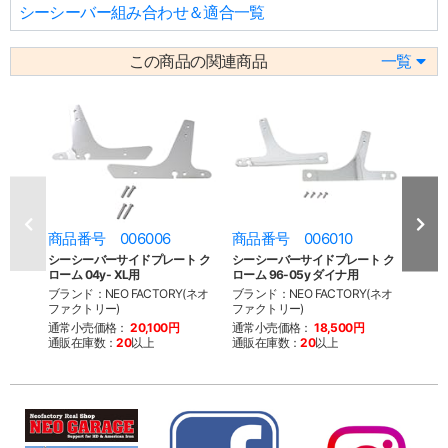
シーシーバー組み合わせ＆適合一覧
この商品の関連商品
一覧
商品番号 006006
商品番号 006010
商品
シーシーバーサイドプレート ク
シーシーバーサイドプレート ク
シー
ローム 04y- XL用
ローム 96-05y ダイナ用
ラック
ブランド：NEO FACTORY(ネオ
ブランド：NEO FACTORY(ネオ
ブラン
ファクトリー)
ファクトリー)
ファク
通常小売価格：
20,100円
通常小売価格：
18,500円
通常
通販在庫数：
20
以上
通販在庫数：
20
以上
通販