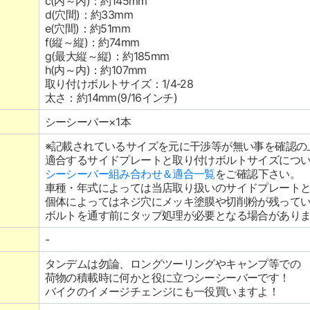
c(内～内)：約145mm
d(穴間)：約33mm
e(穴間)：約51mm
f(縦～縦)：約74mm
g(最大縦～縦)：約185mm
h(内～内)：約107mm
取り付けボルトサイズ：1/4-28
太さ：約14mm(9/16インチ)
シーシーバー×1本
※記載されているサイズを元に干渉等が無い事を確認の
適合するサイドプレートと取り付けボルトサイズにつ
シーシーバー組み合わせ＆適合一覧
をご確認下さい。
車種・年式によっては当店取り扱いのサイドプレート
個体によってはネジ穴にメッキ塗膜や切削粉が残って
ボルトを通す前にタップ処理が必要となる場合があり
-
タンデムは勿論、ロングツーリングやキャンプ等での
荷物の積載時に何かと役に立つシーシーバーです！
バイクのイメージチェンジにも一役買いますよ！