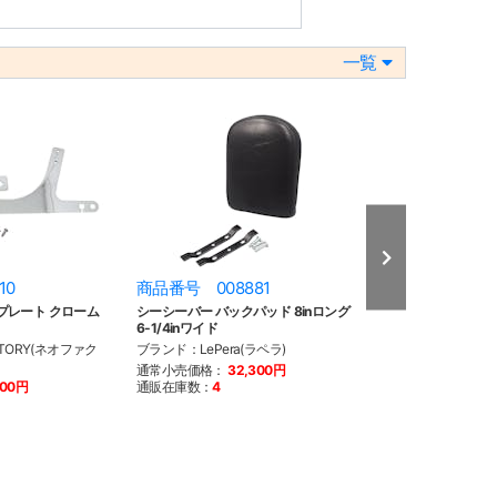
一覧
10
商品番号 008881
商品番号 008
プレート クローム
シーシーバー バックパッド 8inロング
シーシーバー バッ
6-1/4inワイド
10inワイド
TORY(ネオファク
ブランド：LePera(ラペラ)
ブランド：LePera
通常小売価格：
32,300円
通常小売価格：
3
500円
通販在庫数：
4
通販在庫数：
3