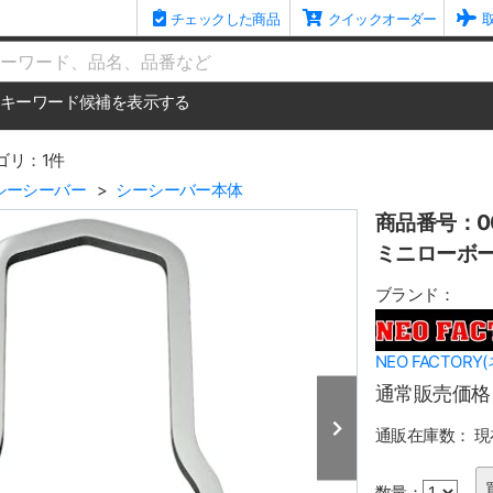
チェックした商品
クイックオーダー
me
キーワード候補を表示する
ゴリ：1件
シーシーバー
シーシーバー本体
商品番号：00
ミニローボーイ
ブランド：
NEO FACTOR
通常販売価格
通販在庫数：
現
数量：