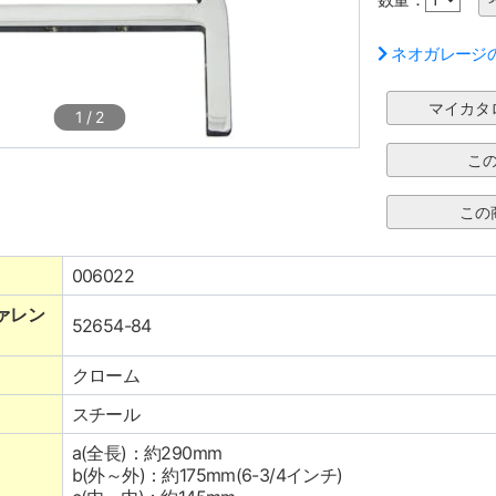
ネオガレージ
1
/
2
006022
ァレン
52654-84
クローム
スチール
a(全長)：約290mm
b(外～外)：約175mm(6-3/4インチ)