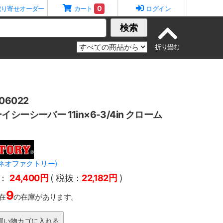
0
取り寄せオーダー
カート
ログイン
検索
6022
シーシーバー 11in×6-3/4in クローム
Y(ネオファクトリー)
：
24,400円
( 税抜：
22,182円
)
9
在
の在庫があります。