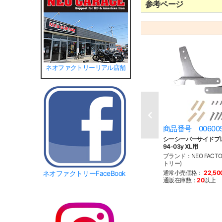
参考ページ
ネオファクトリーリアル店舗
商品番号 00600
シーシーバーサイドプ
94-03y XL用
ブランド：NEO FACT
トリー)
ネオファクトリーFaceBook
通常小売価格：
22,5
通販在庫数：
20
以上